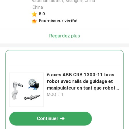
Baoshan District, Shanghai, China
,China
5.0
Fournisseur vérifié
Regardez plus
6 axes ABB CRB 1300-11 bras
robot avec rails de guidage et
manipulateur en tant que robot
collaboratif ABB
MOQ： 1
Continuer