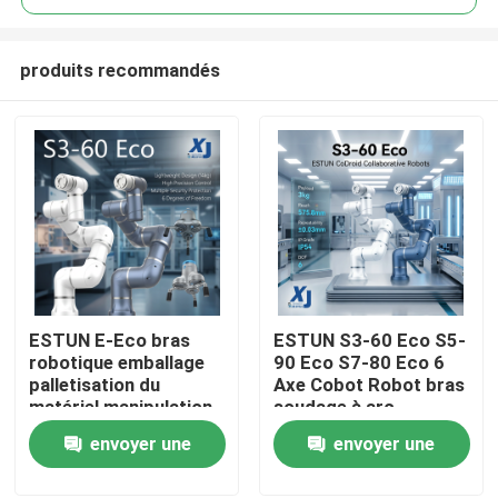
produits recommandés
ESTUN E-Eco bras
ESTUN S3-60 Eco S5-
À la maison
robotique emballage
90 Eco S7-80 Eco 6
palletisation du
Axe Cobot Robot bras
matériel manipulation
soudage à arc
Produits
robot collaboratif
collaboratif robot
envoyer une
envoyer une
avec OnRobot Grriper
CNGBS positionneur
de soudage
demande
demande
Vidéos