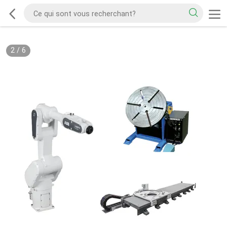
2
/
6