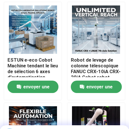
À propos de nous
Visite de l'usine
Contrôle de la qualité
ESTUN e-eco Cobot
Robot de levage de
Machine tendant le lieu
colonne télescopique
Nous contacter
de sélection 6 axes
FANUC CRX-10iA CRX-
d'automatisation
20iA Cobot robot
industrielle robot
collaboratif de
envoyer une
envoyer une
collaboratif de
manutention de
Blog
manutention de
palettes
demande
demande
matériaux
Demandez un devis
bras de robot industriel