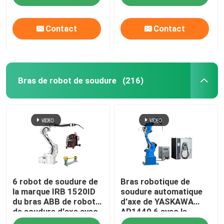
équipée
Contact
Contact
Bras de robot de soudure
(216)
À la maison
6 robot de soudure de
Bras robotique de
Produits
la marque IRB 1520ID
soudure automatique
du bras ABB de robot
d'axe de YASKAWA
de soudure d'axe avec
AR1440 6 avec le
Vidéos
la puissance de
contrôleur Arc Welding