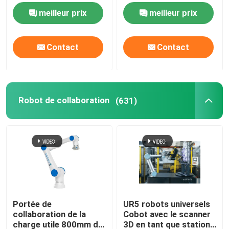
avec la machine de
tasse d'aspiration a
meilleur prix
meilleur prix
commande numérique
adapté la pince aux
Bras de robot de soudure
par ordinateur
besoins du client pour
la palletisation
Contact
Contact
bras de palletisation de robot
Robot de collaboration
Robot de collaboration
(631)
Machines à commande numérique
Voie linéaire de robot
Positionneur de robot
Portée de
UR5 robots universels
collaboration de la
Cobot avec le scanner
Housses de protection pour robots
charge utile 800mm du
3D en tant que station