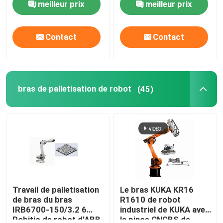
meilleur prix
meilleur prix
soudure et le
Robot du robot
positionneur de
YRC1000
Megmeet
À propos de nous
Contact
Contact
Visite de l'usine
bras de palletisation de robot
(45)
Contrôle de la qualité
Nous contacter
Blog
Demandez un devis
Travail de palletisation
Le bras KUKA KR16
de bras du bras
R1610 de robot
IRB6700-150/3.2 6
industriel de KUKA avec
bras de robot industriel
Robitic de robot d'ABB
la pince CNGBS de