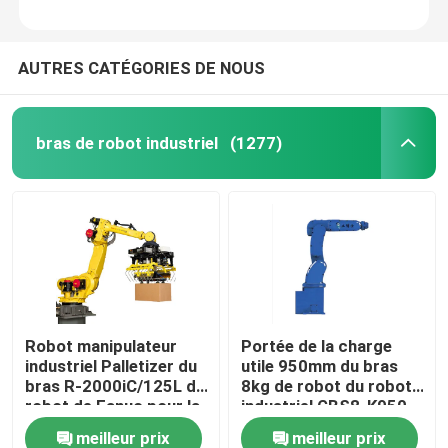
AUTRES CATÉGORIES DE NOUS
bras de robot industriel
(1277)
Robot manipulateur
Portée de la charge
industriel Palletizer du
utile 950mm du bras
bras R-2000iC/125L de
8kg de robot du robot
robot de Fanuc pour la
industriel GBS8-K950
palletisation
de CNGBS pour la
meilleur prix
meilleur prix
peinture de poignée