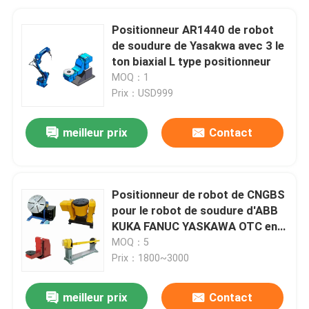
Positionneur AR1440 de robot
de soudure de Yasakwa avec 3 le
ton biaxial L type positionneur
MOQ：1
Prix：USD999
meilleur prix
Contact
Positionneur de robot de CNGBS
pour le robot de soudure d'ABB
KUKA FANUC YASKAWA OTC en
tant que station de soudure
MOQ：5
d'automation
Prix：1800~3000
meilleur prix
Contact