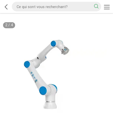
2
/
4