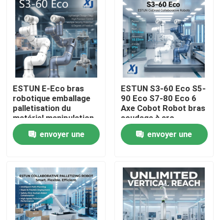
ESTUN E-Eco bras
ESTUN S3-60 Eco S5-
robotique emballage
90 Eco S7-80 Eco 6
palletisation du
Axe Cobot Robot bras
matériel manipulation
soudage à arc
robot collaboratif
collaboratif robot
envoyer une
envoyer une
avec OnRobot Grriper
CNGBS positionneur
de soudage
À la maison
demande
demande
Produits
Vidéos