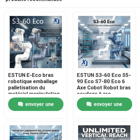
ESTUN E-Eco bras
ESTUN S3-60 Eco S5-
robotique emballage
90 Eco S7-80 Eco 6
palletisation du
Axe Cobot Robot bras
matériel manipulation
soudage à arc
À la maison
robot collaboratif
collaboratif robot
envoyer une
envoyer une
avec OnRobot Grriper
CNGBS positionneur
de soudage
demande
demande
Produits
Vidéos