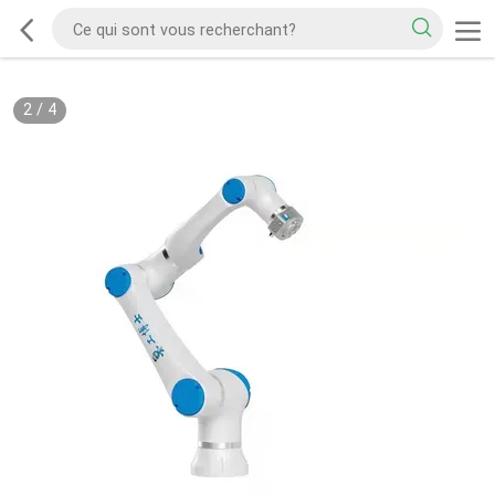
2
/
4