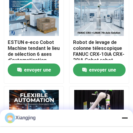
À propos de nous
Visite de l'usine
ESTUN e-eco Cobot
Robot de levage de
Machine tendant le lieu
colonne télescopique
de sélection 6 axes
FANUC CRX-10iA CRX-
Contrôle de la qualité
d'automatisation
20iA Cobot robot
industrielle robot
collaboratif de
envoyer une
envoyer une
collaboratif de
manutention de
Nous contacter
manutention de
palettes
demande
demande
matériaux
Blog
Demandez un devis
Xiangjing
bras de robot industriel