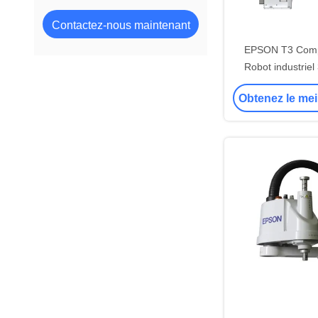
Contactez-nous maintenant
EPSON T3 Com
Robot industriel
pour le prélèv
Obtenez le mei
placem