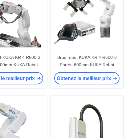
ot KUKA KR 4 R600-3
Bras robot KUKA KR 4 R600-3
600mm KUKA Robot
Portée 600mm KUKA Robot
iel 6 axes Robot de
industriel 6 axes Robot de
le meilleur prix
Obtenez le meilleur prix
ent et de placement
prélèvement et de placement