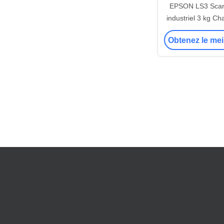
EPSON LS3 Scar
industriel 3 kg Ch
le ramassage et 
Obtenez le mei