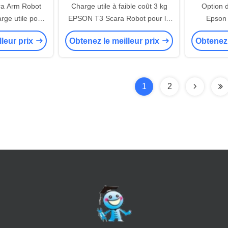
a Arm Robot
Charge utile à faible coût 3 kg
Option 
arge utile pour
EPSON T3 Scara Robot pour le
Epson
le placement
ramassage et le placement
scarificat
lleur prix
Obtenez le meilleur prix
Obtenez 
1
2