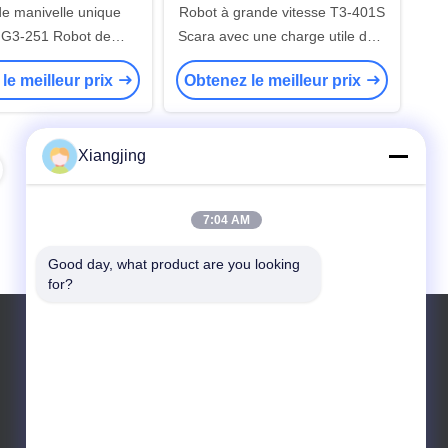
de manivelle unique
Robot à grande vitesse T3-401S
 G3-251 Robot de
Scara avec une charge utile de 3
ion pour le choix et le
kg de bras de robot à 4 axes
le meilleur prix
Obtenez le meilleur prix
placement
pour robot industriel pour
manipulation
Xiangjing
7:04 AM
Good day, what product are you looking 
for?