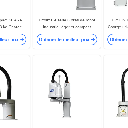
pact SCARA
Prosix C4 série 6 bras de robot
EPSON T
 3 kg Charge
industriel léger et compact
Charge uti
ement et le
po
lleur prix
Obtenez le meilleur prix
Obtenez 
ent