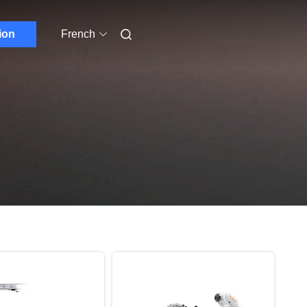
ion
French