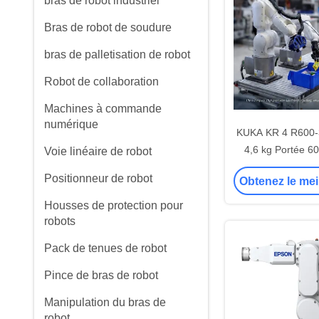
bras de robot industriel
Bras de robot de soudure
bras de palletisation de robot
Robot de collaboration
Machines à commande
numérique
KUKA KR 4 R600-3
4,6 kg Portée 
Voie linéaire de robot
industriel Petite
Positionneur de robot
Obtenez le mei
Traitement de l'a
bras robo
Housses de protection pour
robots
Pack de tenues de robot
Pince de bras de robot
Manipulation du bras de
robot