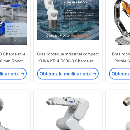
 Charge utile
Bras robotique industriel compact
Bras rob
600 mm Robot
KUKA KR 4 R600-3 Charge utile
Portée 
 charge utile
4,6 kg Robot d'assemblage
industr
lleur prix
Obtenez le meilleur prix
Obtenez 
utomatisation
électronique
prélèvem
tique