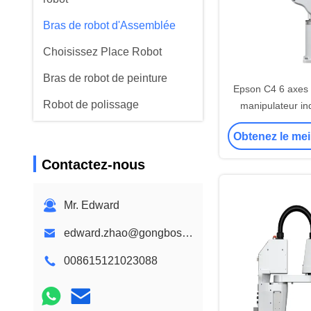
Bras de robot d'Assemblée
Choisissez Place Robot
Bras de robot de peinture
Epson C4 6 axes 
Robot de polissage
manipulateur ind
l'assemb
Robot humanoïde
Obtenez le mei
Une main habile
Contactez-nous
Mr. Edward
edward.zhao@gongboshi.com
008615121023088