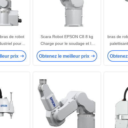
bras de robot
Scara Robot EPSON C8 8 kg
bras de rob
ustriel pour
Charge pour le soudage et le
palettisan
lage
montage
bras
lleur prix
Obtenez le meilleur prix
Obtenez 