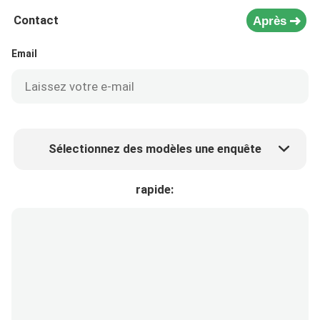
Contact
Après
Email
Sélectionnez des modèles une enquête
Prix ​​du produit
Min.order quantity
rapide:
Prélèvement d 'échantillons
Plus de détails