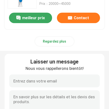
sécurité
Prix：20000~45000
À propos de nous
meilleur prix
Contact
Visite de l'usine
Regardez plus
Contrôle de la qualité
Nous contacter
Laisser un message
Nous vous rappellerons bientôt!
Blog
Demandez un devis
bras de robot industriel