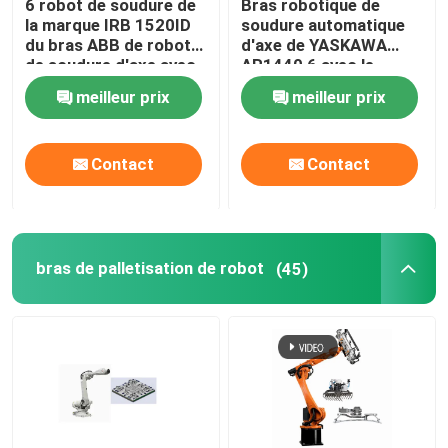
6 robot de soudure de
Bras robotique de
la marque IRB 1520ID
soudure automatique
Robot humanoïde
du bras ABB de robot
d'axe de YASKAWA
de soudure d'axe avec
AR1440 6 avec le
la puissance de
contrôleur Arc Welding
meilleur prix
meilleur prix
soudure et le
Robot du robot
Une main habile
positionneur de
YRC1000
Megmeet
Contact
Contact
bras de palletisation de robot
(45)