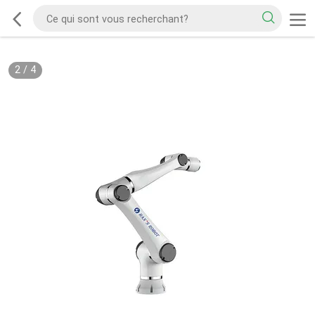
2
/
4