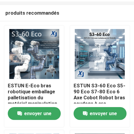
produits recommandés
ESTUN E-Eco bras
ESTUN S3-60 Eco S5-
robotique emballage
90 Eco S7-80 Eco 6
À la maison
palletisation du
Axe Cobot Robot bras
matériel manipulation
soudage à arc
robot collaboratif
collaboratif robot
envoyer une
envoyer une
Produits
avec OnRobot Grriper
CNGBS positionneur
de soudage
demande
demande
Vidéos