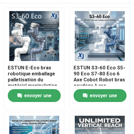
ESTUN E-Eco bras
ESTUN S3-60 Eco S5-
robotique emballage
90 Eco S7-80 Eco 6
palletisation du
Axe Cobot Robot bras
matériel manipulation
soudage à arc
robot collaboratif
collaboratif robot
À la maison
envoyer une
envoyer une
avec OnRobot Grriper
CNGBS positionneur
de soudage
demande
demande
Produits
Vidéos