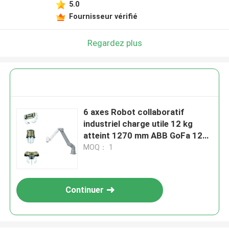
5.0
Fournisseur vérifié
Regardez plus
6 axes Robot collaboratif
industriel charge utile 12 kg
atteint 1270 mm ABB GoFa 12
avec pinceuse CNGBS
MOQ： 1
Continuer