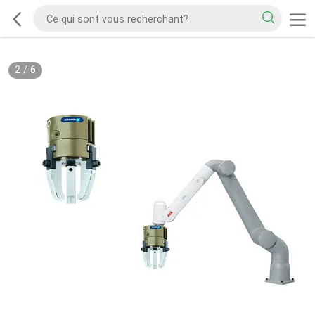
2
/
6