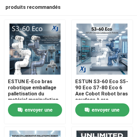
produits recommandés
ESTUN E-Eco bras
ESTUN S3-60 Eco S5-
robotique emballage
90 Eco S7-80 Eco 6
palletisation du
Axe Cobot Robot bras
À la maison
matériel manipulation
soudage à arc
robot collaboratif
collaboratif robot
envoyer une
envoyer une
avec OnRobot Grriper
CNGBS positionneur
Produits
de soudage
demande
demande
Vidéos