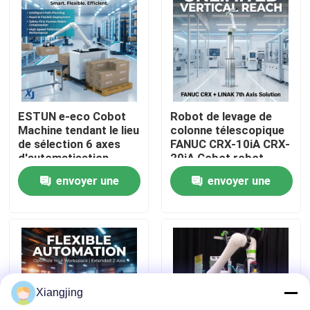
À propos de nous
Visite de l'usine
ESTUN e-eco Cobot
Robot de levage de
Contrôle de la qualité
Machine tendant le lieu
colonne télescopique
de sélection 6 axes
FANUC CRX-10iA CRX-
d'automatisation
20iA Cobot robot
Nous contacter
industrielle robot
collaboratif de
envoyer une
envoyer une
collaboratif de
manutention de
manutention de
palettes
demande
demande
matériaux
Blog
Demandez un devis
Xiangjing
bras de robot industriel