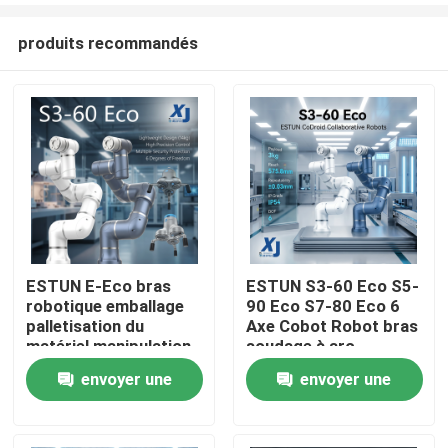
produits recommandés
ESTUN E-Eco bras
ESTUN S3-60 Eco S5-
robotique emballage
90 Eco S7-80 Eco 6
À la maison
palletisation du
Axe Cobot Robot bras
matériel manipulation
soudage à arc
robot collaboratif
collaboratif robot
envoyer une
envoyer une
Produits
avec OnRobot Grriper
CNGBS positionneur
de soudage
demande
demande
Vidéos