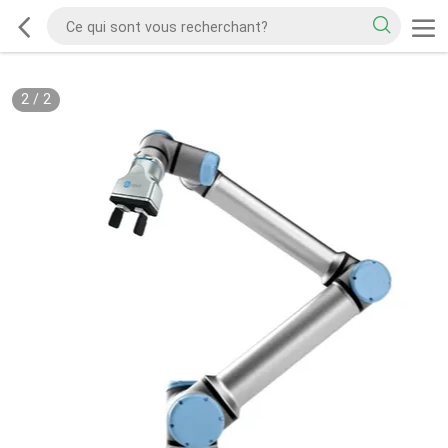
2
/
2