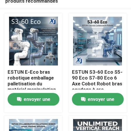
produits recommandés
ESTUN E-Eco bras
ESTUN S3-60 Eco S5-
robotique emballage
90 Eco S7-80 Eco 6
palletisation du
Axe Cobot Robot bras
matériel manipulation
soudage à arc
À la maison
robot collaboratif
collaboratif robot
envoyer une
envoyer une
avec OnRobot Grriper
CNGBS positionneur
de soudage
Produits
demande
demande
Vidéos