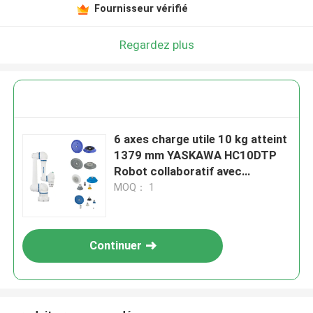
Fournisseur vérifié
Regardez plus
6 axes charge utile 10 kg atteint
1379 mm YASKAWA HC10DTP
Robot collaboratif avec
Schmalz aspirateurs sous vide
MOQ： 1
comme robot de manutention
Continuer