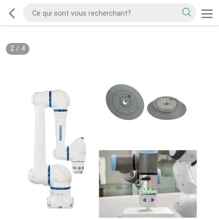
2
/
4