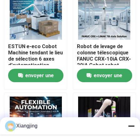
À propos de nous
Visite de l'usine
ESTUN e-eco Cobot
Robot de levage de
Machine tendant le lieu
colonne télescopique
Contrôle de la qualité
de sélection 6 axes
FANUC CRX-10iA CRX-
d'automatisation
20iA Cobot robot
industrielle robot
collaboratif de
envoyer une
envoyer une
Nous contacter
collaboratif de
manutention de
manutention de
palettes
demande
demande
matériaux
Blog
Demandez un devis
Xiangjing
bras de robot industriel