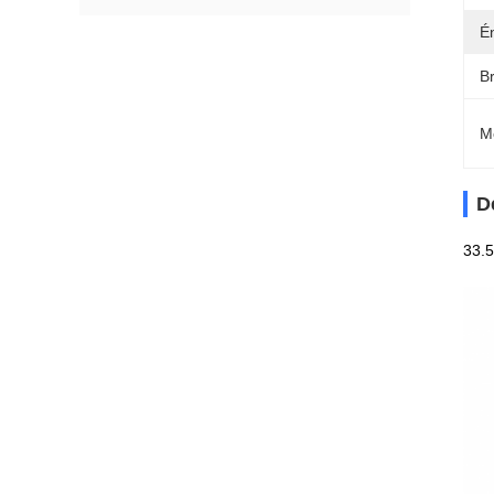
É
B
M
D
33.5