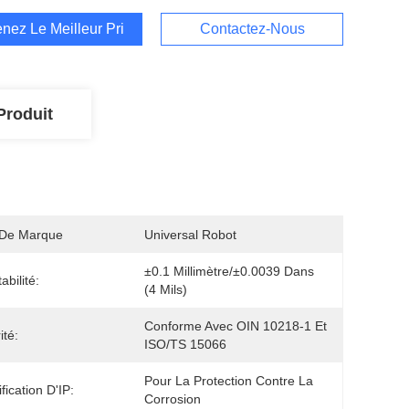
nez Le Meilleur Prix
Contactez-Nous
Produit
De Marque
Universal Robot
±0.1 Millimètre/±0.0039 Dans 
abilité:
(4 Mils)
Conforme Avec OIN 10218-1 Et 
ité:
ISO/TS 15066
Pour La Protection Contre La 
fication D'IP:
Corrosion