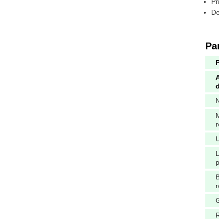
Pr
De
Pa
d
r
B
r
G
R