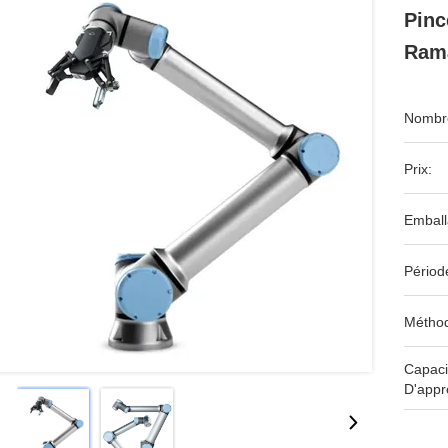
Pinc
Rama
Nombre
Prix:
Emball
Périod
Méthod
Capaci
D'appr