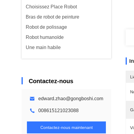
Choisissez Place Robot
Bras de robot de peinture
Robot de polissage
Robot humanoïde
Une main habile
I
Li
Contactez-nous
N
edward.zhao@gongboshi.com
G
008615121023088
Contactez-nous maintenant
Vi