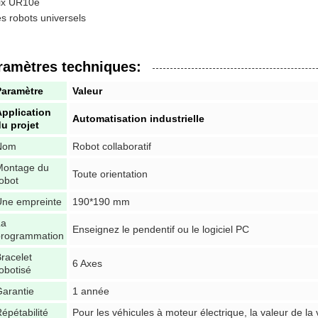
ix UR10e
s robots universels
ramètres techniques:
Paramètre
Valeur
Application
Automatisation industrielle
u projet
Nom
Robot collaboratif
Montage du
Toute orientation
obot
Une empreinte
190*190 mm
La
Enseignez le pendentif ou le logiciel PC
programmation
racelet
6 Axes
obotisé
arantie
1 année
épétabilité
Pour les véhicules à moteur électrique, la valeur de la 