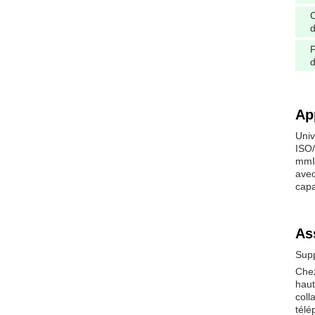
C
d
d
Ap
Univ
ISO/
mmIl
avec
capa
As
Supp
Chez
haut
coll
télé