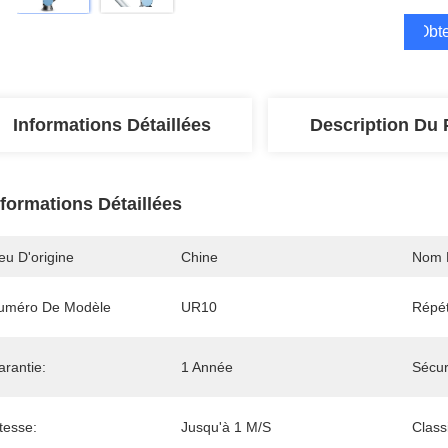
Obte
Informations Détaillées
Description Du 
nformations Détaillées
eu D'origine
Chine
Nom 
uméro De Modèle
UR10
Répét
arantie:
1 Année
Sécur
tesse:
Jusqu'à 1 M/s
Classi