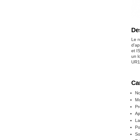
De
Le r
d'ap
et I
un l
UR10
Ca
No
Mo
Pr
Ap
La
Po
So