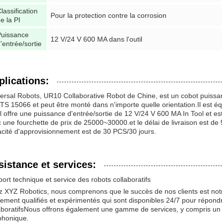
lassification
Pour la protection contre la corrosion
e la PI
Puissance
12 V/24 V 600 MA dans l'outil
'entrée/sortie
plications:
ersal Robots, UR10 Collaborative Robot de Chine, est un cobot puissa
TS 15066 et peut être monté dans n'importe quelle orientation.Il est é
 offre une puissance d'entrée/sortie de 12 V/24 V 600 MA In Tool et 
 une fourchette de prix de 25000~30000.et le délai de livraison est de
cité d'approvisionnement est de 30 PCS/30 jours.
sistance et services:
ort technique et service des robots collaboratifs
 XYZ Robotics, nous comprenons que le succès de nos clients est not
ement qualifiés et expérimentés qui sont disponibles 24/7 pour répondr
aboratifsNous offrons également une gamme de services, y compris un s
phonique.