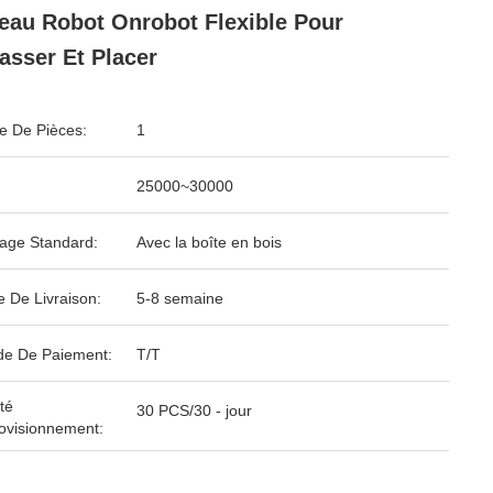
eau Robot Onrobot Flexible Pour
sser Et Placer
 De Pièces:
1
25000~30000
age Standard:
Avec la boîte en bois
e De Livraison:
5-8 semaine
e De Paiement:
T/T
té
30 PCS/30 - jour
ovisionnement: