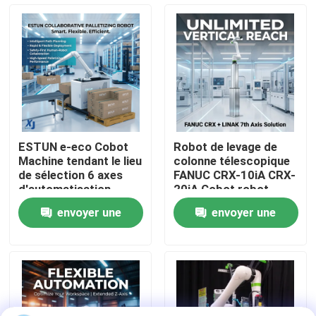
À propos de nous
Visite de l'usine
Contrôle de la qualité
ESTUN e-eco Cobot
Robot de levage de
Machine tendant le lieu
colonne télescopique
Nous contacter
de sélection 6 axes
FANUC CRX-10iA CRX-
d'automatisation
20iA Cobot robot
industrielle robot
collaboratif de
envoyer une
envoyer une
collaboratif de
manutention de
Blog
manutention de
palettes
demande
demande
matériaux
Demandez un devis
bras de robot industriel