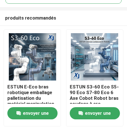
produits recommandés
ESTUN E-Eco bras
ESTUN S3-60 Eco S5-
À la maison
robotique emballage
90 Eco S7-80 Eco 6
palletisation du
Axe Cobot Robot bras
matériel manipulation
soudage à arc
Produits
robot collaboratif
collaboratif robot
envoyer une
envoyer une
avec OnRobot Grriper
CNGBS positionneur
de soudage
demande
demande
Vidéos