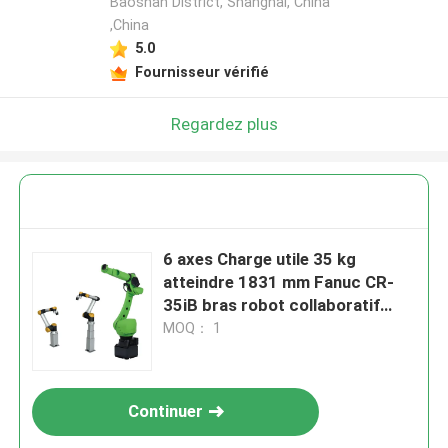
Baoshan District, Shanghai, China
,China
5.0
Fournisseur vérifié
Regardez plus
6 axes Charge utile 35 kg
atteindre 1831 mm Fanuc CR-
35iB bras robot collaboratif
avec Ewellix robot élévateur axe
MOQ： 1
Continuer