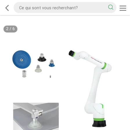
2
/
6