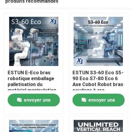
produits recommandés
ESTUN E-Eco bras
ESTUN S3-60 Eco S5-
robotique emballage
90 Eco S7-80 Eco 6
palletisation du
Axe Cobot Robot bras
matériel manipulation
soudage à arc
À la maison
robot collaboratif
collaboratif robot
envoyer une
envoyer une
avec OnRobot Grriper
CNGBS positionneur
de soudage
Produits
demande
demande
Vidéos