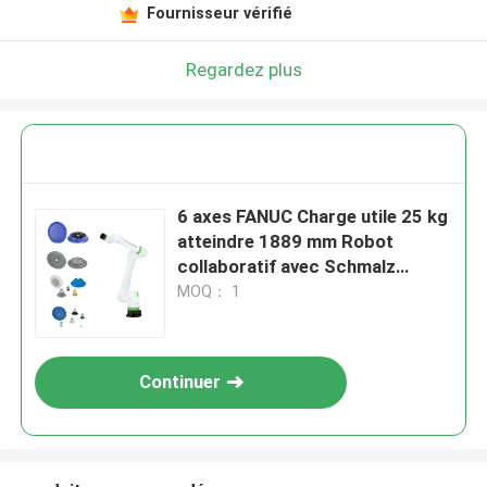
Fournisseur vérifié
Regardez plus
6 axes FANUC Charge utile 25 kg
atteindre 1889 mm Robot
collaboratif avec Schmalz
aspirateurs sous vide comme
MOQ： 1
robot de manutention
Continuer