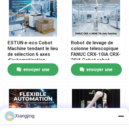
À propos de nous
Visite de l'usine
ESTUN e-eco Cobot
Robot de levage de
Machine tendant le lieu
colonne télescopique
Contrôle de la qualité
de sélection 6 axes
FANUC CRX-10iA CRX-
d'automatisation
20iA Cobot robot
industrielle robot
collaboratif de
envoyer une
envoyer une
Nous contacter
collaboratif de
manutention de
manutention de
palettes
demande
demande
matériaux
Blog
Demandez un devis
Xiangjing
bras de robot industriel