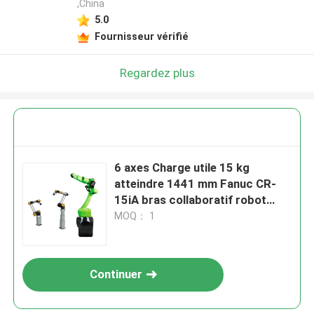
,China
5.0
Fournisseur vérifié
Regardez plus
6 axes Charge utile 15 kg
atteindre 1441 mm Fanuc CR-
15iA bras collaboratif robot
comme robot de manutention
MOQ： 1
Continuer