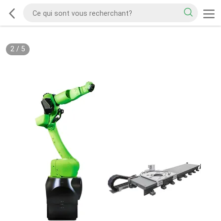
2
/
5