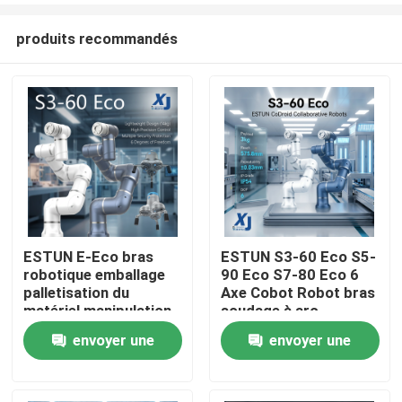
produits recommandés
ESTUN E-Eco bras
ESTUN S3-60 Eco S5-
robotique emballage
90 Eco S7-80 Eco 6
À la maison
palletisation du
Axe Cobot Robot bras
matériel manipulation
soudage à arc
robot collaboratif
collaboratif robot
envoyer une
envoyer une
Produits
avec OnRobot Grriper
CNGBS positionneur
de soudage
demande
demande
Vidéos