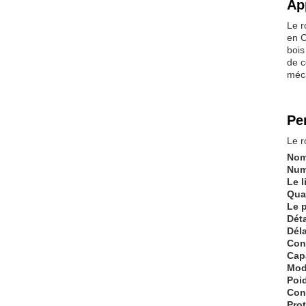
Ap
Le r
en C
bois
de c
méca
Pe
Le r
Nom
Num
Le l
Qua
Le p
Déta
Déla
Con
Cap
Mod
Poi
Con
Pro