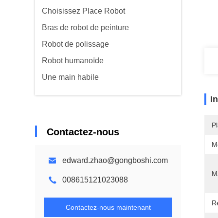
Choisissez Place Robot
Bras de robot de peinture
Robot de polissage
Robot humanoïde
Une main habile
I
Pl
Contactez-nous
M
edward.zhao@gongboshi.com
M
008615121023088
Ré
Contactez-nous maintenant