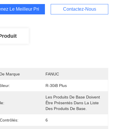
nez Le Meilleur Prix
Contactez-Nous
Produit
De Marque
FANUC
ôleur:
R-30iB Plus
Les Produits De Base Doivent 
le:
Être Présentés Dans La Liste 
Des Produits De Base.
Contrôlés:
6