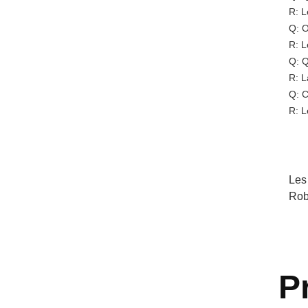
R: L
Q: O
R: L
Q: Q
R: L
Q: C
R: L
Les
Rob
P