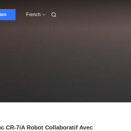
ion
French
c CR-7iA Robot Collaboratif Avec