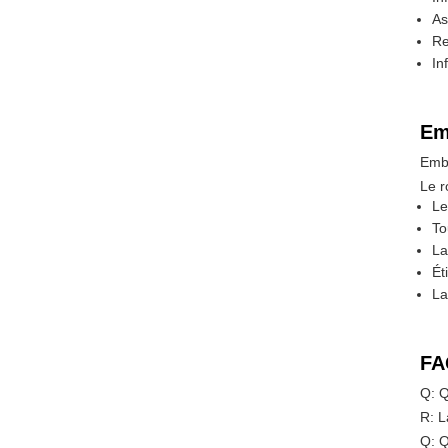
As
Re
In
Em
Emba
Le r
Le
To
La
Ét
La
FA
Q: Q
R: L
Q: Q