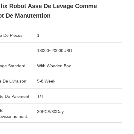
lix Robot Asse De Levage Comme
t De Manutention
 De Pièces:
1
13000~20000USD
age Standard:
With Wooden Box
e De Livraison:
5-8 Week
e De Paiement:
T/T
té
30PCS/30Day
ovisionnement: