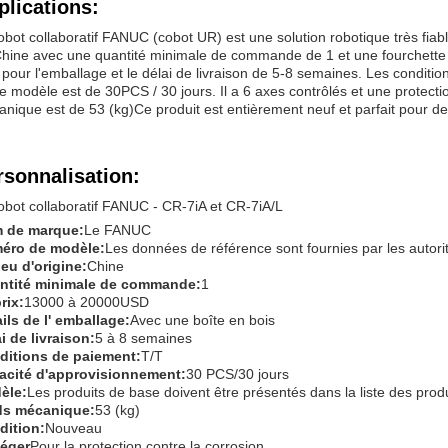
plications:
obot collaboratif FANUC (cobot UR) est une solution robotique très fiable
hine avec une quantité minimale de commande de 1 et une fourchette 
 pour l'emballage et le délai de livraison de 5-8 semaines. Les conditi
e modèle est de 30PCS / 30 jours. Il a 6 axes contrôlés et une protectio
nique est de 53 (kg)Ce produit est entièrement neuf et parfait pour de
rsonnalisation:
obot collaboratif FANUC - CR-7iA et CR-7iA/L
 de marque:
Le FANUC
éro de modèle:
Les données de référence sont fournies par les autori
ieu d'origine:
Chine
ntité minimale de commande:
1
rix:
13000 à 20000USD
ils de l' emballage:
Avec une boîte en bois
i de livraison:
5 à 8 semaines
ditions de paiement:
T/T
acité d'approvisionnement:
30 PCS/30 jours
èle:
Les produits de base doivent être présentés dans la liste des prod
ds mécanique:
53 (kg)
dition:
Nouveau
téger
Pour la protection contre la corrosion