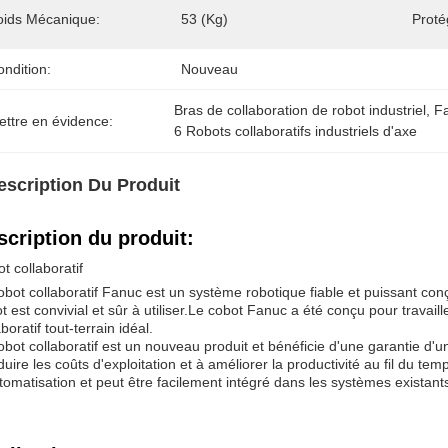
oids Mécanique:
53 (kg)
Proté
ndition:
Nouveau
Bras de collaboration de robot industriel
, 
Fa
ettre en évidence:
6 Robots collaboratifs industriels d'axe
escription Du Produit
scription du produit:
t collaboratif
obot collaboratif Fanuc est un système robotique fiable et puissant co
t est convivial et sûr à utiliser.Le cobot Fanuc a été conçu pour travaill
aboratif tout-terrain idéal.
obot collaboratif est un nouveau produit et bénéficie d'une garantie d'un 
duire les coûts d'exploitation et à améliorer la productivité au fil du t
tomatisation et peut être facilement intégré dans les systèmes existant