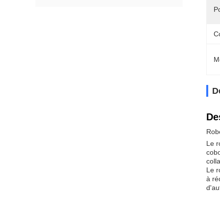
P
Co
M
D
De
Robo
Le r
cobo
coll
Le r
à ré
d'au