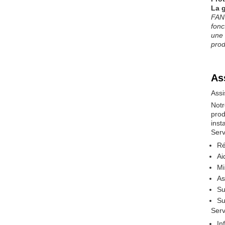
La g
FANU
fonc
une 
prod
As
Assi
Notr
prod
inst
Serv
Ré
Ai
Mi
As
Su
Su
Serv
In