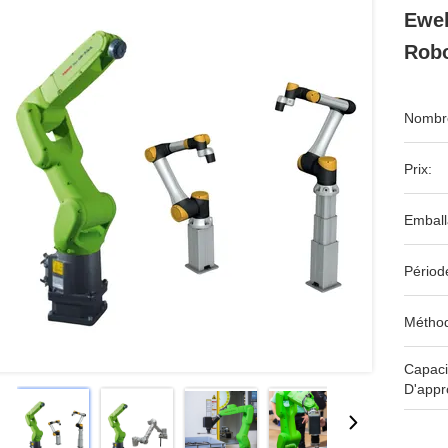
Ewel
Robo
Nombre
Prix:
Emball
Périod
Méthod
Capaci
D'appr