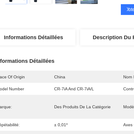
Obte
Informations Détaillées
Description Du 
nformations Détaillées
ace Of Origin
China
Nom 
odel Number
CR-7iA And CR-7iA/L
Contr
arque:
Des Produits De La Catégorie
Modè
pétabilité:
± 0,01*
Axes 