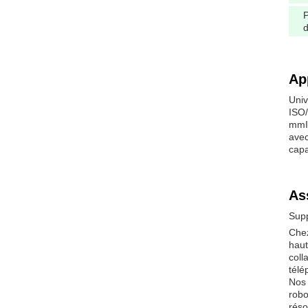
d
Ap
Univ
ISO/
mmIl
avec
capa
As
Supp
Chez
haut
coll
télé
Nos 
robo
réso