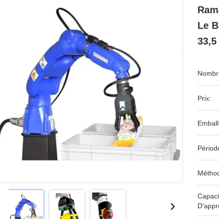
Rama
Le B
33,5
Nombre
Prix:
Emball
Périod
Méthod
Capaci
D'appr