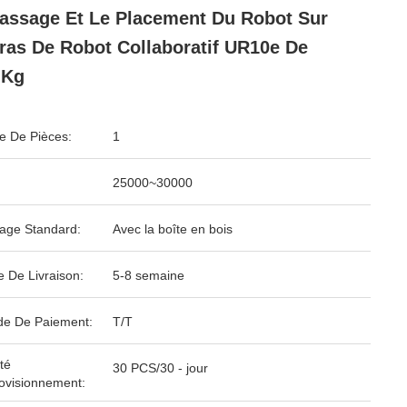
ssage Et Le Placement Du Robot Sur
ras De Robot Collaboratif UR10e De
 Kg
 De Pièces:
1
25000~30000
age Standard:
Avec la boîte en bois
e De Livraison:
5-8 semaine
e De Paiement:
T/T
té
30 PCS/30 - jour
ovisionnement: