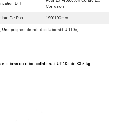
Pour La Protection Contre La 
fication D'IP:
Corrosion
inte De Pas:
190*190mm
, 
Une poignée de robot collaboratif UR10e
, 
sur le bras de robot collaboratif UR10e de 33,5 kg