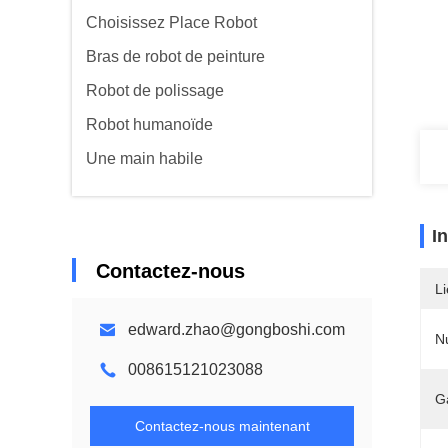
Choisissez Place Robot
Bras de robot de peinture
Robot de polissage
Robot humanoïde
Une main habile
I
Contactez-nous
Li
edward.zhao@gongboshi.com
N
008615121023088
G
Contactez-nous maintenant