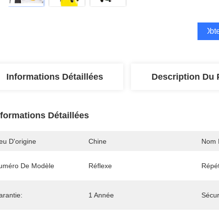
Obte
Informations Détaillées
Description Du 
nformations Détaillées
eu D'origine
Chine
Nom 
uméro De Modèle
Réflexe
Répét
arantie:
1 Année
Sécur