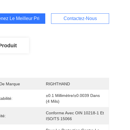
nez Le Meilleur Prix
Contactez-Nous
Produit
De Marque
RIGHTHAND
±0.1 Millimètre/±0.0039 Dans 
abilité:
(4 Mils)
Conforme Avec OIN 10218-1 Et 
ité:
ISO/TS 15066