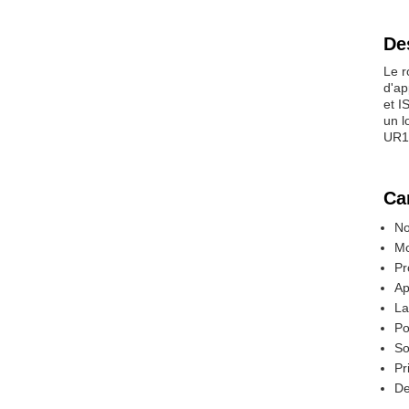
De
Le r
d'ap
et I
un l
UR10
Ca
No
Mo
Pr
Ap
La
Po
So
Pr
De