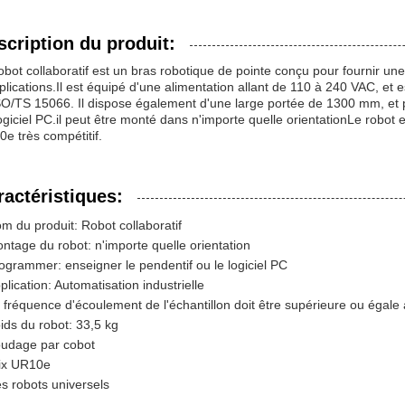
scription du produit:
obot collaboratif est un bras robotique de pointe conçu pour fournir une 
plications.Il est équipé d'une alimentation allant de 110 à 240 VAC, et
SO/TS 15066. Il dispose également d'une large portée de 1300 mm, et
ogiciel PC.il peut être monté dans n'importe quelle orientationLe robot e
e très compétitif.
ractéristiques:
m du produit: Robot collaboratif
ntage du robot: n'importe quelle orientation
ogrammer: enseigner le pendentif ou le logiciel PC
plication: Automatisation industrielle
 fréquence d'écoulement de l'échantillon doit être supérieure ou égale
ids du robot: 33,5 kg
udage par cobot
ix UR10e
s robots universels