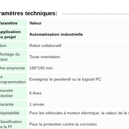
ramètres techniques:
Paramètre
Valeur
Application
Automatisation industrielle
u projet
Nom
Robot collaboratif
Montage du
Toute orientation
obot
Une empreinte
190*190 mm
La
Enseignez le pendentif ou le logiciel PC
programmation
racelet
6 Axes
obotisé
arantie
1 année
épétabilité
Pour les véhicules à moteur électrique, la valeur de la 
lassification
Pour la protection contre la corrosion
e la PI