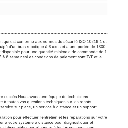
nt qui est conforme aux normes de sécurité ISO 10218-1 et
quipé d'un bras robotique à 6 axes et a une portée de 1300
est disponible pour une quantité minimale de commande de 1
 5 à 8 semainesLes conditions de paiement sont T/T et la
re succès.Nous avons une équipe de techniciens
e à toutes vos questions techniques sur les robots
ervice sur place, un service à distance et un support
llation pour effectuer l'entretien et les réparations sur votre
ter à votre système à distance pour diagnostiquer et
est disponible pour répondre à toutes vos questions