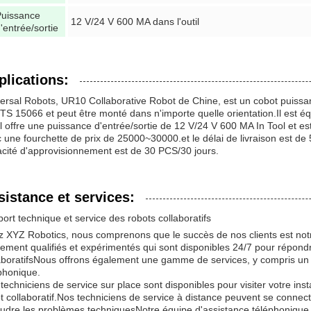
Puissance
12 V/24 V 600 MA dans l'outil
'entrée/sortie
plications:
ersal Robots, UR10 Collaborative Robot de Chine, est un cobot puissa
TS 15066 et peut être monté dans n'importe quelle orientation.Il est é
 offre une puissance d'entrée/sortie de 12 V/24 V 600 MA In Tool et 
 une fourchette de prix de 25000~30000.et le délai de livraison est de
cité d'approvisionnement est de 30 PCS/30 jours.
sistance et services:
ort technique et service des robots collaboratifs
 XYZ Robotics, nous comprenons que le succès de nos clients est not
ement qualifiés et expérimentés qui sont disponibles 24/7 pour répondr
aboratifsNous offrons également une gamme de services, y compris un s
phonique.
techniciens de service sur place sont disponibles pour visiter votre insta
t collaboratif.Nos techniciens de service à distance peuvent se connec
udre les problèmes techniquesNotre équipe d'assistance téléphonique 