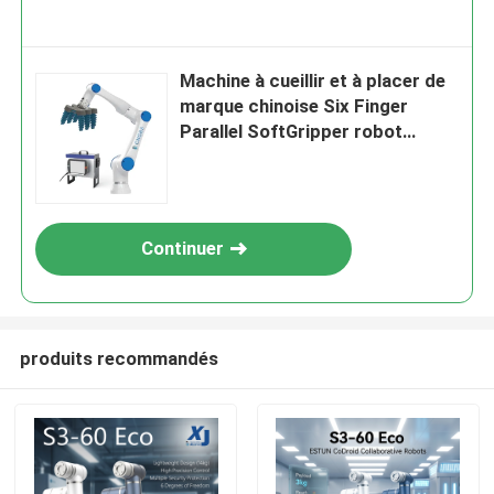
Machine à cueillir et à placer de
marque chinoise Six Finger
Parallel SoftGripper robot
cobot CNGBS-G15 avec 6 axes
et 15 kg de charge utile
Continuer
produits recommandés