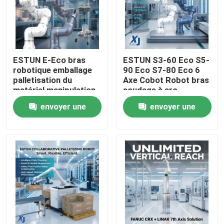
ESTUN E-Eco bras
ESTUN S3-60 Eco S5-
robotique emballage
90 Eco S7-80 Eco 6
palletisation du
Axe Cobot Robot bras
matériel manipulation
soudage à arc
robot collaboratif
collaboratif robot
envoyer une
envoyer une
avec OnRobot Grriper
CNGBS positionneur
de soudage
demande
demande
À la maison
Produits
Vidéos