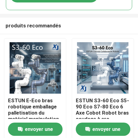
produits recommandés
À la maison
ESTUN E-Eco bras
ESTUN S3-60 Eco S5-
robotique emballage
90 Eco S7-80 Eco 6
palletisation du
Axe Cobot Robot bras
Produits
matériel manipulation
soudage à arc
robot collaboratif
collaboratif robot
envoyer une
envoyer une
avec OnRobot Grriper
CNGBS positionneur
Vidéos
de soudage