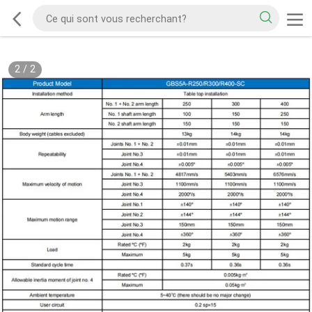
2
/
2