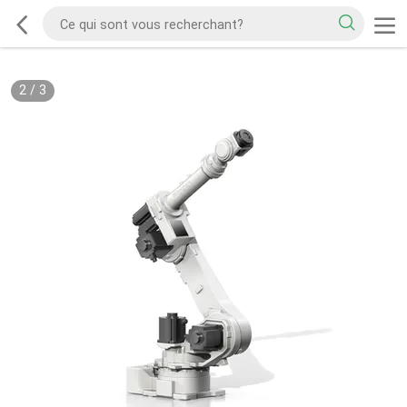
2
/
3