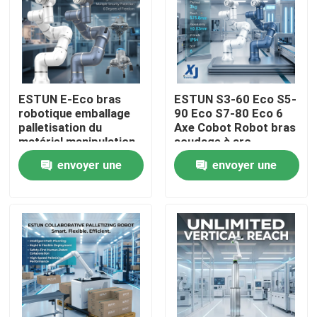
ESTUN E-Eco bras
ESTUN S3-60 Eco S5-
robotique emballage
90 Eco S7-80 Eco 6
palletisation du
Axe Cobot Robot bras
matériel manipulation
soudage à arc
robot collaboratif
collaboratif robot
envoyer une
envoyer une
avec OnRobot Grriper
CNGBS positionneur
de soudage
demande
demande
À la maison
Produits
Vidéos