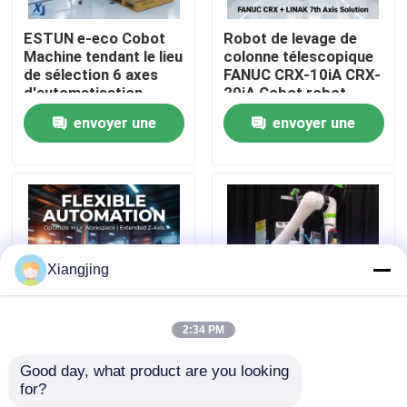
ESTUN e-eco Cobot
Robot de levage de
À propos de nous
Machine tendant le lieu
colonne télescopique
de sélection 6 axes
FANUC CRX-10iA CRX-
d'automatisation
20iA Cobot robot
Visite de l'usine
industrielle robot
collaboratif de
envoyer une
envoyer une
collaboratif de
manutention de
manutention de
palettes
demande
demande
matériaux
Contrôle de la qualité
Nous contacter
Xiangjing
Blog
2:34 PM
Demandez un devis
Colonne élévatrice
Robot collaboratif
Good day, what product are you looking 
LINAK ELEVATE
FANUC série CRX avec
for?
FANUC CRX-10iA CRX-
charge utile de 10 kg,
bras de robot industriel