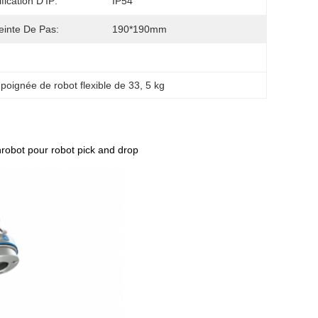
fication D'IP:
IP54
inte De Pas:
190*190mm
poignée de robot flexible de 33
, 
5 kg
nrobot pour robot pick and drop