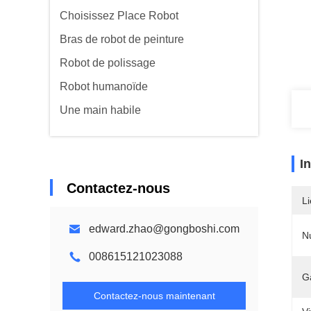
Choisissez Place Robot
Bras de robot de peinture
Robot de polissage
Robot humanoïde
Une main habile
I
Contactez-nous
Li
edward.zhao@gongboshi.com
N
008615121023088
G
Contactez-nous maintenant