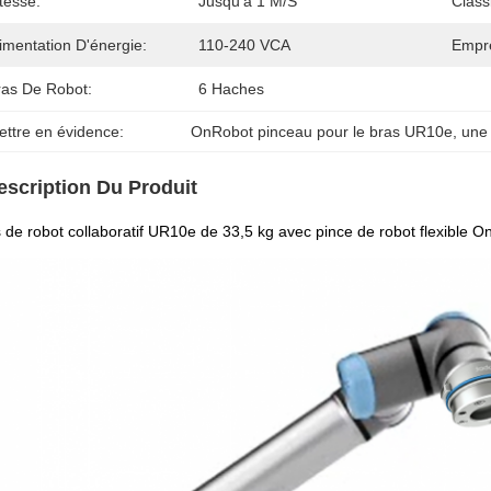
tesse:
Jusqu'à 1 M/s
Classi
imentation D'énergie:
110-240 VCA
Empre
ras De Robot:
6 Haches
ettre en évidence:
OnRobot pinceau pour le bras UR10e
, 
une 
escription Du Produit
 de robot collaboratif UR10e de 33,5 kg avec pince de robot flexible O