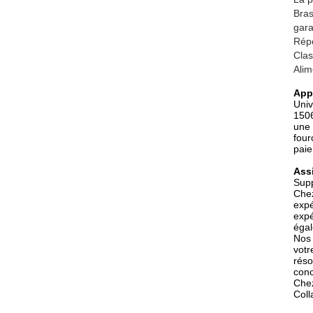
Bras
gara
Répé
Cla
Alim
App
Univ
1506
une 
four
paie
Assi
Supp
Chez
expé
expé
égal
Nos 
votr
réso
conc
Chez
Coll