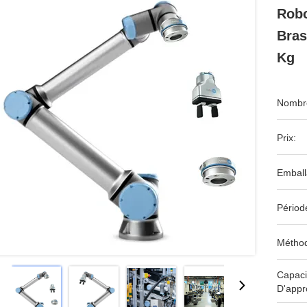
Robo
Bras
Kg
Nombre
Prix:
Emball
Périod
Méthod
Capaci
D'appr