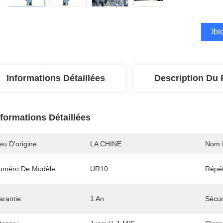
Obte
Informations Détaillées
Description Du 
nformations Détaillées
eu D'origine
LA CHINE
Nom 
uméro De Modèle
UR10
Répét
arantie:
1 An
Sécur