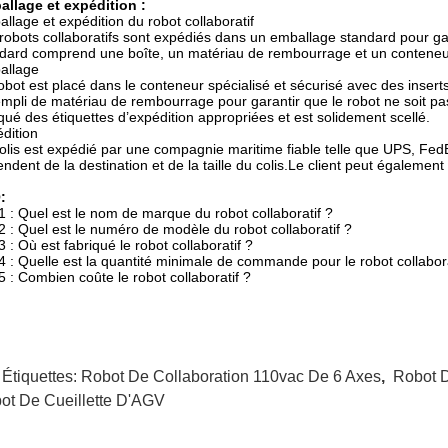
llage et expédition :
llage et expédition du robot collaboratif
robots collaboratifs sont expédiés dans un emballage standard pour gar
dard comprend une boîte, un matériau de rembourrage et un conteneur s
allage
obot est placé dans le conteneur spécialisé et sécurisé avec des inse
empli de matériau de rembourrage pour garantir que le robot ne soit 
ué des étiquettes d’expédition appropriées et est solidement scellé.
dition
olis est expédié par une compagnie maritime fiable telle que UPS, FedEx
ndent de la destination et de la taille du colis.Le client peut également
:
 : Quel est le nom de marque du robot collaboratif ?
 : Quel est le numéro de modèle du robot collaboratif ?
 : Où est fabriqué le robot collaboratif ?
 : Quelle est la quantité minimale de commande pour le robot collabora
 : Combien coûte le robot collaboratif ?
 Étiquettes:
Robot De Collaboration 110vac De 6 Axes
,
Robot D
ot De Cueillette D'AGV