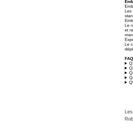
Emba
Emba
Les 
stan
Emb
Le r
et r
marq
Expé
Le c
dépe
FAQ
Q1
Q2
Q3
Q4
Q5
Les
Rob