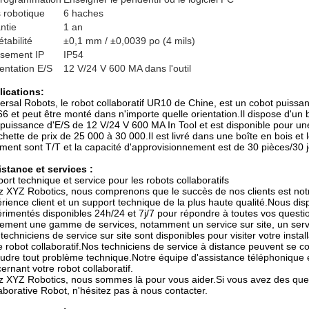
 robotique
6 haches
ntie
1 an
tabilité
±0,1 mm / ±0,0039 po (4 mils)
ssement IP
IP54
entation E/S
12 V/24 V 600 MA dans l'outil
lications:
ersal Robots, le robot collaboratif UR10 de Chine, est un cobot puis
6 et peut être monté dans n'importe quelle orientation.Il dispose d'un 
puissance d'E/S de 12 V/24 V 600 MA In Tool et est disponible pour
chette de prix de 25 000 à 30 000.Il est livré dans une boîte en bois et 
ment sont T/T et la capacité d'approvisionnement est de 30 pièces/30 j
stance et services :
ort technique et service pour les robots collaboratifs
 XYZ Robotics, nous comprenons que le succès de nos clients est not
rience client et un support technique de la plus haute qualité.Nous di
rimentés disponibles 24h/24 et 7j/7 pour répondre à toutes vos questi
ement une gamme de services, notamment un service sur site, un servi
techniciens de service sur site sont disponibles pour visiter votre instal
e robot collaboratif.Nos techniciens de service à distance peuvent se 
udre tout problème technique.Notre équipe d'assistance téléphonique e
ernant votre robot collaboratif.
 XYZ Robotics, nous sommes là pour vous aider.Si vous avez des quest
aborative Robot, n'hésitez pas à nous contacter.