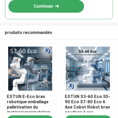
Continuer
produits recommandés
À la maison
ESTUN E-Eco bras
ESTUN S3-60 Eco S5-
Produits
robotique emballage
90 Eco S7-80 Eco 6
palletisation du
Axe Cobot Robot bras
matériel manipulation
soudage à arc
Vidéos
robot collaboratif
collaboratif robot