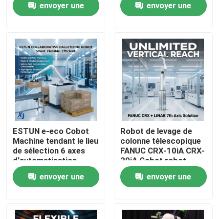
envoyer une
envoyer une
avec OnRobot Grriper
CNGBS positionneur
de soudage
demande
demande
À propos de nous
Visite de l'usine
Contrôle de la qualité
Nous contacter
ESTUN e-eco Cobot
Robot de levage de
Machine tendant le lieu
colonne télescopique
de sélection 6 axes
FANUC CRX-10iA CRX-
Blog
d'automatisation
20iA Cobot robot
industrielle robot
collaboratif de
envoyer une
envoyer une
collaboratif de
manutention de
Demandez un devis
manutention de
palettes
demande
demande
matériaux
bras de robot industriel