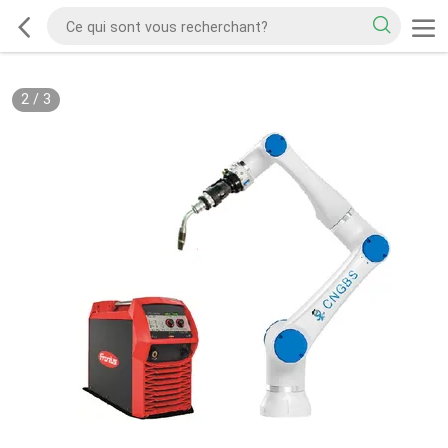
2
/
3