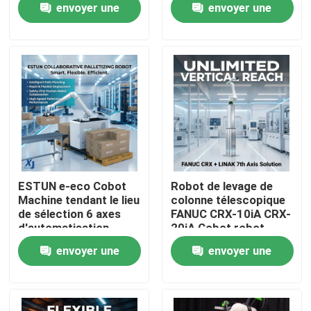
envoyer une
envoyer une
avec OnRobot Grriper
CNGBS positionneur
de soudage
demande
demande
À propos de nous
Visite de l'usine
Contrôle de la qualité
Nous contacter
ESTUN e-eco Cobot
Robot de levage de
Machine tendant le lieu
colonne télescopique
de sélection 6 axes
FANUC CRX-10iA CRX-
Blog
d'automatisation
20iA Cobot robot
industrielle robot
collaboratif de
envoyer une
envoyer une
collaboratif de
manutention de
Demandez un devis
manutention de
palettes
demande
demande
matériaux
bras de robot industriel