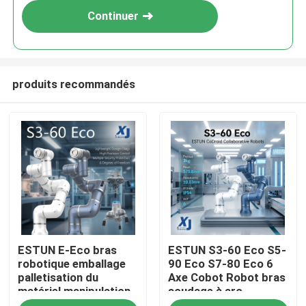
Continuer
produits recommandés
À la maison
ESTUN E-Eco bras
ESTUN S3-60 Eco S5-
Produits
robotique emballage
90 Eco S7-80 Eco 6
palletisation du
Axe Cobot Robot bras
matériel manipulation
soudage à arc
Vidéos
robot collaboratif
collaboratif robot