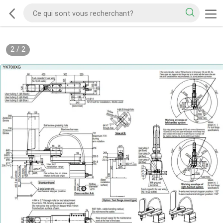
2
/
2