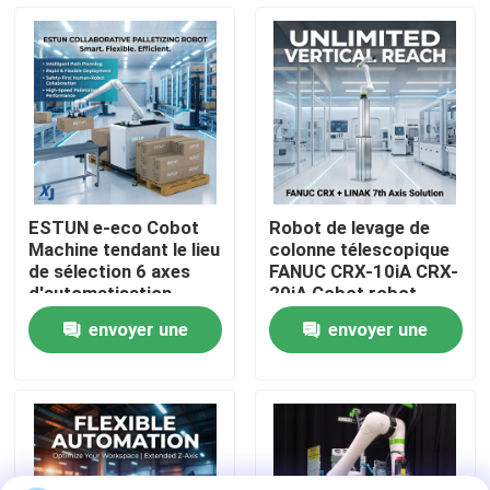
À propos de nous
Visite de l'usine
Contrôle de la qualité
ESTUN e-eco Cobot
Robot de levage de
Machine tendant le lieu
colonne télescopique
Nous contacter
de sélection 6 axes
FANUC CRX-10iA CRX-
d'automatisation
20iA Cobot robot
industrielle robot
collaboratif de
envoyer une
envoyer une
collaboratif de
manutention de
Blog
manutention de
palettes
demande
demande
matériaux
Demandez un devis
bras de robot industriel