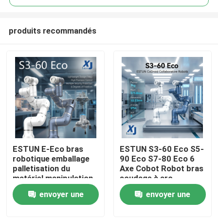
produits recommandés
ESTUN E-Eco bras
ESTUN S3-60 Eco S5-
À la maison
robotique emballage
90 Eco S7-80 Eco 6
palletisation du
Axe Cobot Robot bras
matériel manipulation
soudage à arc
Produits
robot collaboratif
collaboratif robot
envoyer une
envoyer une
avec OnRobot Grriper
CNGBS positionneur
de soudage
demande
demande
Vidéos