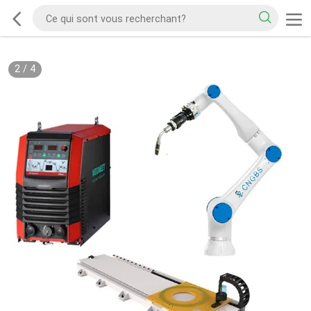
2
/
4