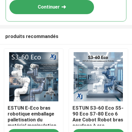
Continuer
produits recommandés
À la maison
ESTUN E-Eco bras
ESTUN S3-60 Eco S5-
Produits
robotique emballage
90 Eco S7-80 Eco 6
palletisation du
Axe Cobot Robot bras
matériel manipulation
soudage à arc
Vidéos
robot collaboratif
collaboratif robot