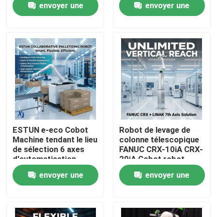
envoyer une
envoyer une
avec OnRobot Grriper
CNGBS positionneur
de soudage
demande
demande
À propos de nous
Visite de l'usine
Contrôle de la qualité
Nous contacter
ESTUN e-eco Cobot
Robot de levage de
Machine tendant le lieu
colonne télescopique
de sélection 6 axes
FANUC CRX-10iA CRX-
Blog
d'automatisation
20iA Cobot robot
industrielle robot
collaboratif de
envoyer une
envoyer une
collaboratif de
manutention de
Demandez un devis
manutention de
palettes
demande
demande
matériaux
bras de robot industriel