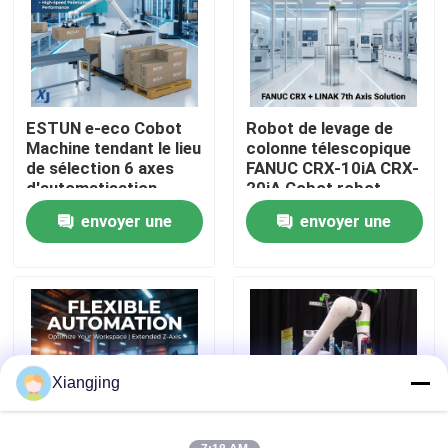
À propos de nous
Visite de l'usine
ESTUN e-eco Cobot
Robot de levage de
Machine tendant le lieu
colonne télescopique
de sélection 6 axes
FANUC CRX-10iA CRX-
Contrôle de la qualité
d'automatisation
20iA Cobot robot
industrielle robot
collaboratif de
envoyer une
envoyer une
collaboratif de
manutention de
Nous contacter
manutention de
palettes
demande
demande
matériaux
Blog
Demandez un devis
Xiangjing
bras de robot industriel