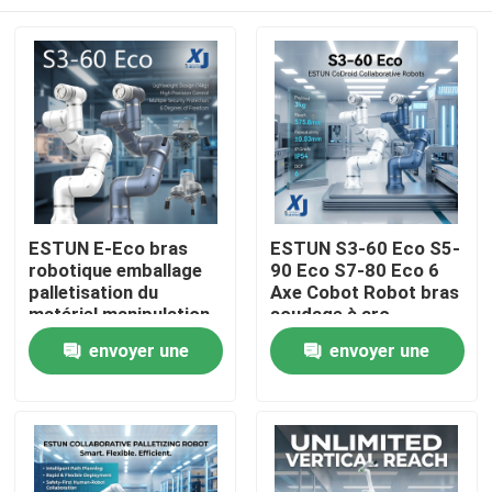
ESTUN E-Eco bras
ESTUN S3-60 Eco S5-
robotique emballage
90 Eco S7-80 Eco 6
palletisation du
Axe Cobot Robot bras
matériel manipulation
soudage à arc
robot collaboratif
collaboratif robot
À la maison
envoyer une
envoyer une
avec OnRobot Grriper
CNGBS positionneur
de soudage
demande
demande
Produits
Vidéos