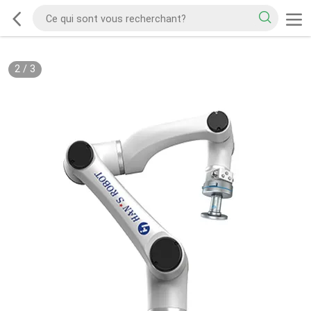
2
/
3