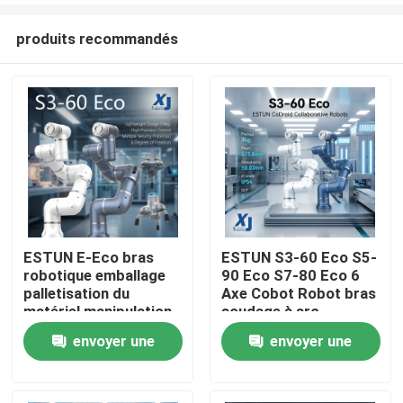
produits recommandés
ESTUN E-Eco bras
ESTUN S3-60 Eco S5-
robotique emballage
90 Eco S7-80 Eco 6
À la maison
palletisation du
Axe Cobot Robot bras
matériel manipulation
soudage à arc
robot collaboratif
collaboratif robot
envoyer une
envoyer une
Produits
avec OnRobot Grriper
CNGBS positionneur
de soudage
demande
demande
Vidéos