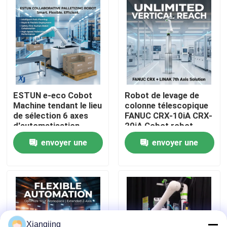
ESTUN e-eco Cobot
Robot de levage de
Machine tendant le lieu
colonne télescopique
de sélection 6 axes
FANUC CRX-10iA CRX-
d'automatisation
20iA Cobot robot
industrielle robot
collaboratif de
envoyer une
envoyer une
collaboratif de
manutention de
manutention de
palettes
À la maison
demande
demande
matériaux
Produits
Vidéos
Xiangjing