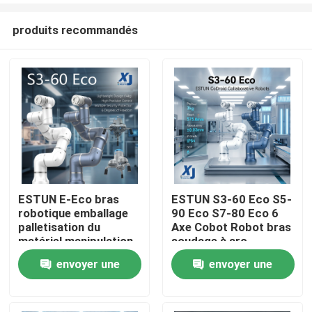
produits recommandés
ESTUN E-Eco bras
ESTUN S3-60 Eco S5-
robotique emballage
90 Eco S7-80 Eco 6
palletisation du
Axe Cobot Robot bras
matériel manipulation
soudage à arc
robot collaboratif
collaboratif robot
envoyer une
envoyer une
avec OnRobot Grriper
CNGBS positionneur
de soudage
demande
demande