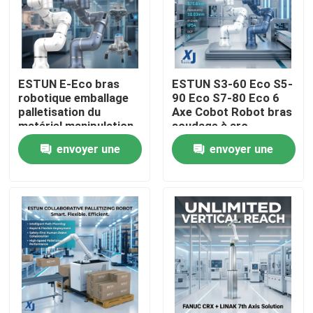
ESTUN E-Eco bras
ESTUN S3-60 Eco S5-
robotique emballage
90 Eco S7-80 Eco 6
palletisation du
Axe Cobot Robot bras
matériel manipulation
soudage à arc
robot collaboratif
collaboratif robot
envoyer une
envoyer une
avec OnRobot Grriper
CNGBS positionneur
de soudage
demande
demande
À la maison
Produits
Vidéos