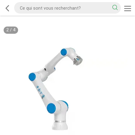
2
/
4