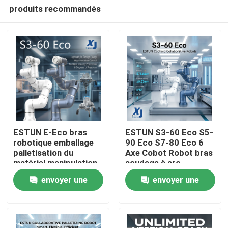
produits recommandés
ESTUN E-Eco bras
ESTUN S3-60 Eco S5-
robotique emballage
90 Eco S7-80 Eco 6
palletisation du
Axe Cobot Robot bras
À la maison
matériel manipulation
soudage à arc
robot collaboratif
collaboratif robot
envoyer une
envoyer une
avec OnRobot Grriper
CNGBS positionneur
Produits
de soudage
demande
demande
Vidéos