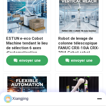
À propos de nous
Visite de l'usine
ESTUN e-eco Cobot
Robot de levage de
Machine tendant le lieu
colonne télescopique
Contrôle de la qualité
de sélection 6 axes
FANUC CRX-10iA CRX-
d'automatisation
20iA Cobot robot
industrielle robot
collaboratif de
Nous contacter
envoyer une
envoyer une
collaboratif de
manutention de
manutention de
palettes
demande
demande
matériaux
Blog
Demandez un devis
Xiangjing
bras de robot industriel