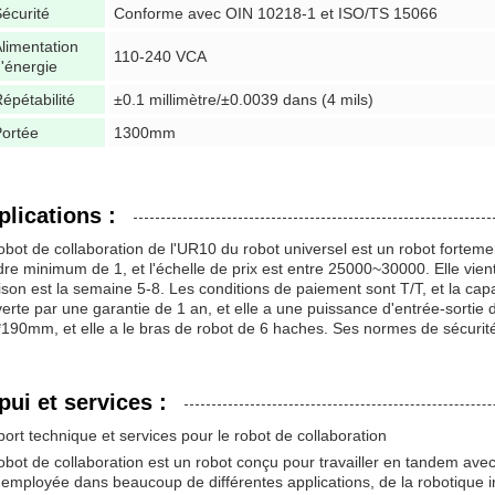
écurité
Conforme avec OIN 10218-1 et ISO/TS 15066
limentation
110-240 VCA
'énergie
épétabilité
±0.1 millimètre/±0.0039 dans (4 mils)
ortée
1300mm
plications :
obot de collaboration de l'UR10 du robot universel est un robot forteme
dre minimum de 1, et l'échelle de prix est entre 25000~30000. Elle vien
aison est la semaine 5-8. Les conditions de paiement sont T/T, et la cap
erte par une garantie de 1 an, et elle a une puissance d'entrée-sortie
190mm, et elle a le bras de robot de 6 haches. Ses normes de sécuri
pui et services :
ort technique et services pour le robot de collaboration
obot de collaboration est un robot conçu pour travailler en tandem ave
 employée dans beaucoup de différentes applications, de la robotique ind