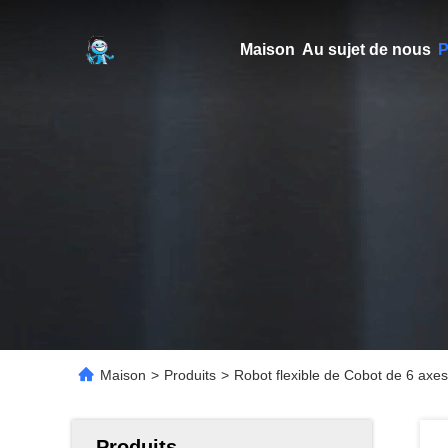
Maison
Au sujet de nous
P
Maison
>
Produits
>
Robot flexible de Cobot de 6 axes
Produits