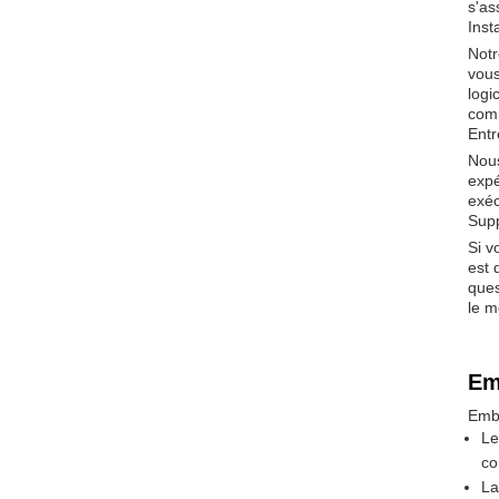
s'as
Inst
Notr
vous
logi
comm
Entr
Nous
expé
exéc
Supp
Si v
est 
ques
le m
Em
Emba
Le
co
La