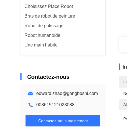
Choisissez Place Robot
Bras de robot de peinture
Robot de polissage
Robot humanoïde
Une main habile
I
Contactez-nous
Li
edward.zhao@gongboshi.com
N
008615121023088
Al
P
Contactez-nous maintenant