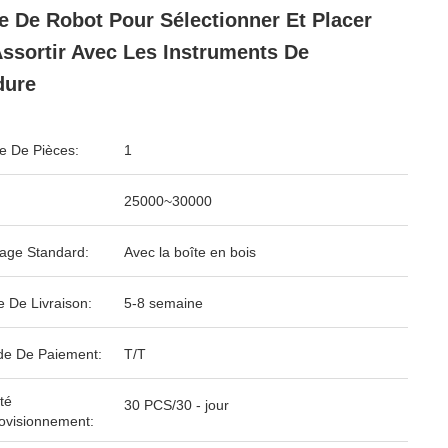
e De Robot Pour Sélectionner Et Placer
ssortir Avec Les Instruments De
dure
 De Pièces:
1
25000~30000
age Standard:
Avec la boîte en bois
e De Livraison:
5-8 semaine
e De Paiement:
T/T
té
30 PCS/30 - jour
ovisionnement: