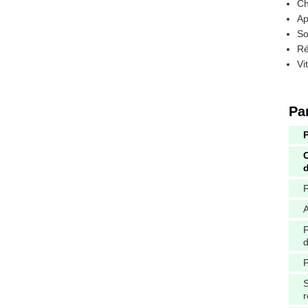
Ch
Ap
So
Ré
Vi
Pa
C
d
A
d
P
S
r