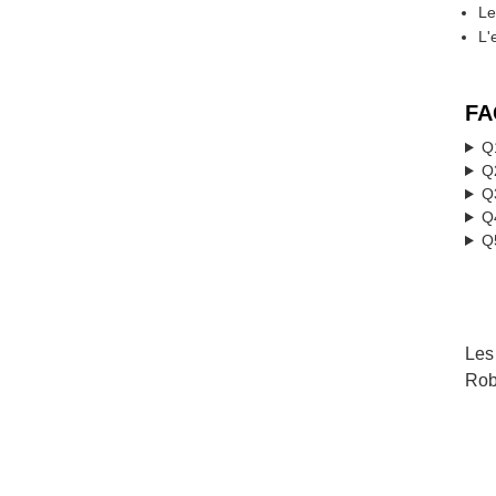
Le
L'
FA
Q1
Q
Q3
Q4
Q5
Les
Rob