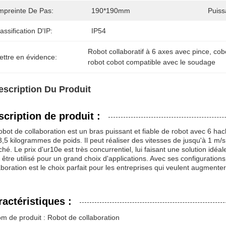
mpreinte De Pas:
190*190mm
Puiss
assification D'IP:
IP54
Robot collaboratif à 6 axes avec pince
, 
cobo
ettre en évidence:
robot cobot compatible avec le soudage
escription Du Produit
scription de produit :
obot de collaboration est un bras puissant et fiable de robot avec 6
3,5 kilogrammes de poids. Il peut réaliser des vitesses de jusqu'à 1 m/s,
hé. Le prix d'ur10e est très concurrentiel, lui faisant une solution idé
 être utilisé pour un grand choix d'applications. Avec ses configuration
aboration est le choix parfait pour les entreprises qui veulent augmenter la
ractéristiques :
m de produit : Robot de collaboration