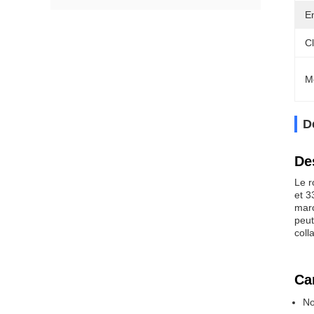
E
Cl
M
D
De
Le r
et 3
marc
peut
coll
Ca
No