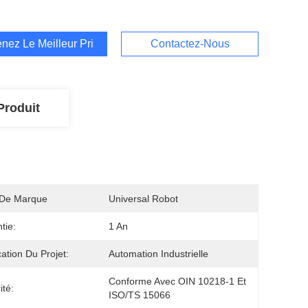
nez Le Meilleur Prix
Contactez-Nous
Produit
De Marque
Universal Robot
tie:
1 An
cation Du Projet:
Automation Industrielle
Conforme Avec OIN 10218-1 Et 
ité:
ISO/TS 15066