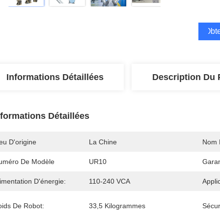
Obte
Informations Détaillées
Description Du 
nformations Détaillées
eu D'origine
La Chine
Nom 
uméro De Modèle
UR10
Garan
imentation D'énergie:
110-240 VCA
Appli
oids De Robot:
33,5 Kilogrammes
Sécur