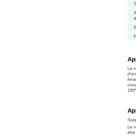
S
A
d
R
P
Ap
Le r
d'or
livr
couv
190*
Ap
Supp
Le r
être