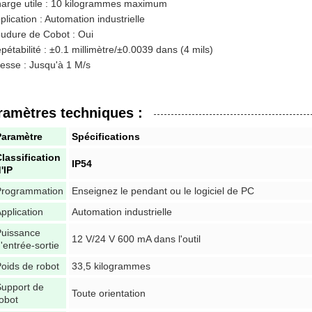
arge utile : 10 kilogrammes maximum
plication : Automation industrielle
udure de Cobot : Oui
pétabilité : ±0.1 millimètre/±0.0039 dans (4 mils)
tesse : Jusqu'à 1 M/s
ramètres techniques :
Paramètre
Spécifications
lassification
IP54
'IP
Programmation
Enseignez le pendant ou le logiciel de PC
pplication
Automation industrielle
Puissance
12 V/24 V 600 mA dans l'outil
'entrée-sortie
oids de robot
33,5 kilogrammes
upport de
Toute orientation
obot