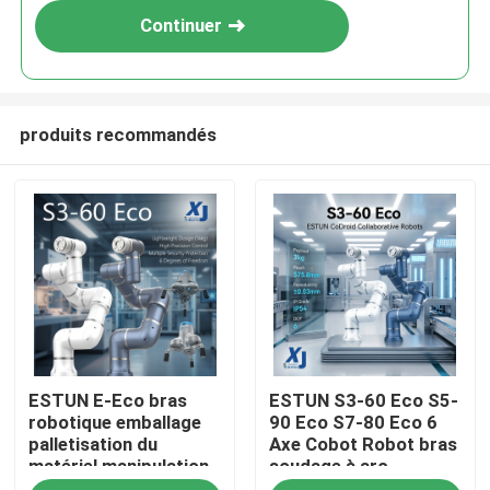
Continuer
produits recommandés
À la maison
ESTUN E-Eco bras
ESTUN S3-60 Eco S5-
Produits
robotique emballage
90 Eco S7-80 Eco 6
palletisation du
Axe Cobot Robot bras
matériel manipulation
soudage à arc
Vidéos
robot collaboratif
collaboratif robot