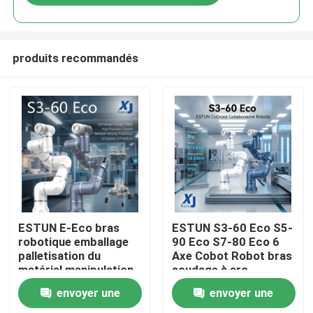
produits recommandés
À la maison
ESTUN E-Eco bras
ESTUN S3-60 Eco S5-
robotique emballage
90 Eco S7-80 Eco 6
palletisation du
Axe Cobot Robot bras
Produits
matériel manipulation
soudage à arc
robot collaboratif
collaboratif robot
envoyer une
envoyer une
avec OnRobot Grriper
CNGBS positionneur
Vidéos
de soudage