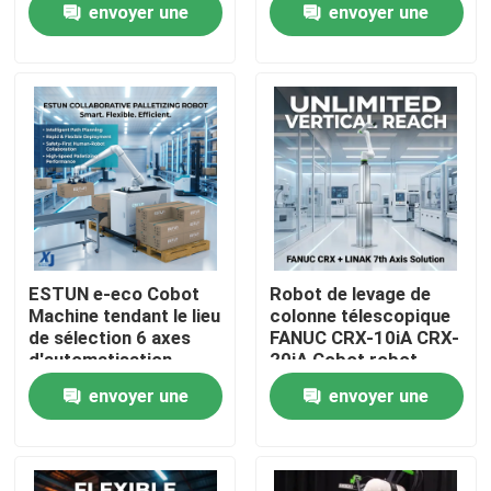
envoyer une
envoyer une
avec OnRobot Grriper
CNGBS positionneur
de soudage
demande
demande
À propos de nous
Visite de l'usine
Contrôle de la qualité
Nous contacter
ESTUN e-eco Cobot
Robot de levage de
Machine tendant le lieu
colonne télescopique
de sélection 6 axes
FANUC CRX-10iA CRX-
Blog
d'automatisation
20iA Cobot robot
industrielle robot
collaboratif de
envoyer une
envoyer une
collaboratif de
manutention de
Demandez un devis
manutention de
palettes
demande
demande
matériaux
bras de robot industriel