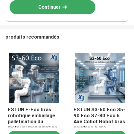
Continuer
produits recommandés
À la maison
ESTUN E-Eco bras
ESTUN S3-60 Eco S5-
Produits
robotique emballage
90 Eco S7-80 Eco 6
palletisation du
Axe Cobot Robot bras
matériel manipulation
soudage à arc
Vidéos
robot collaboratif
collaboratif robot