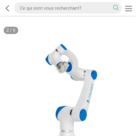
2
/
6