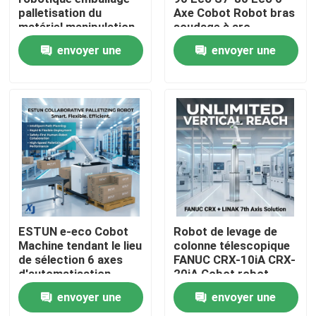
palletisation du
Axe Cobot Robot bras
matériel manipulation
soudage à arc
À propos de nous
robot collaboratif
collaboratif robot
envoyer une
envoyer une
avec OnRobot Grriper
CNGBS positionneur
de soudage
demande
demande
Visite de l'usine
Contrôle de la qualité
Nous contacter
Blog
ESTUN e-eco Cobot
Robot de levage de
Machine tendant le lieu
colonne télescopique
de sélection 6 axes
FANUC CRX-10iA CRX-
Demandez un devis
d'automatisation
20iA Cobot robot
industrielle robot
collaboratif de
envoyer une
envoyer une
collaboratif de
manutention de
bras de robot industriel