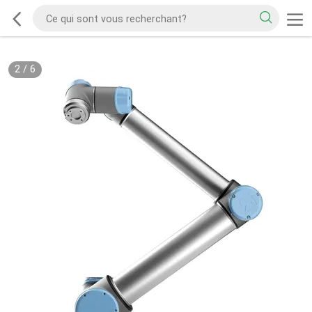
2
/
6