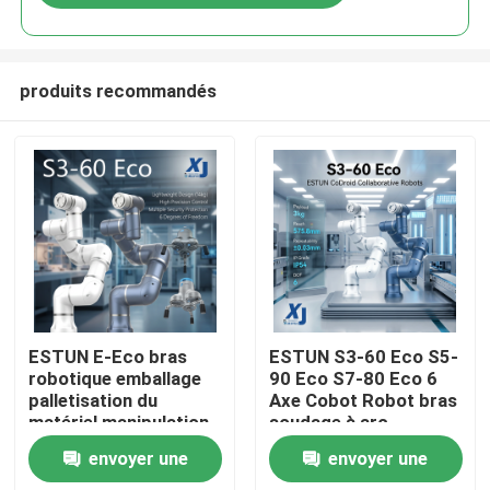
produits recommandés
À la maison
ESTUN E-Eco bras
ESTUN S3-60 Eco S5-
robotique emballage
90 Eco S7-80 Eco 6
palletisation du
Axe Cobot Robot bras
Produits
matériel manipulation
soudage à arc
robot collaboratif
collaboratif robot
envoyer une
envoyer une
avec OnRobot Grriper
CNGBS positionneur
Vidéos
de soudage