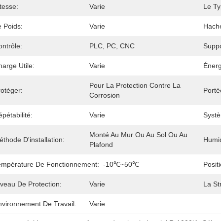
tesse:
Varie
Le Ty
e Poids:
Varie
Hach
ntrôle:
PLC, PC, CNC
Suppo
arge Utile:
Varie
Énerg
Pour La Protection Contre La 
rotéger:
Porté
Corrosion
pétabilité:
Varie
Systè
Monté Au Mur Ou Au Sol Ou Au 
thode D'installation:
Humid
Plafond
empérature De Fonctionnement:
-10℃~50℃
Posit
iveau De Protection:
Varie
La St
nvironnement De Travail:
Varie