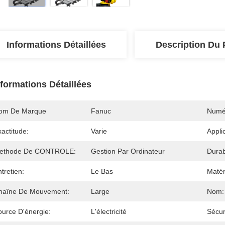
Informations Détaillées
Description Du 
nformations Détaillées
om De Marque
Fanuc
Numé
actitude:
Varie
Appli
ethode De CONTROLE:
Gestion Par Ordinateur
Durabi
tretien:
Le Bas
Matér
haîne De Mouvement:
Large
Nom:
ource D'énergie:
L'électricité
Sécur