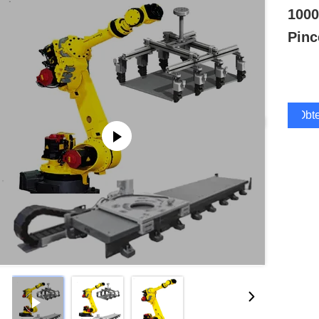
1000
Pinc
Obte