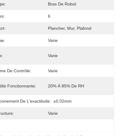
pe:
Bras De Robot
es:
6
rt:
Plancher, Mur, Plafond
ie:
Varie
e:
Varie
me De Contrôle:
Varie
ité Fonctionnante:
20% À 85% De RH
ionnement De L'exactitude:
±0.02mm
ructure:
Varie