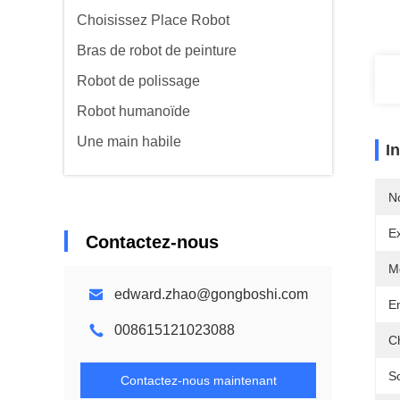
Choisissez Place Robot
Bras de robot de peinture
Robot de polissage
Robot humanoïde
Une main habile
I
N
Ex
Contactez-nous
M
edward.zhao@gongboshi.com
En
008615121023088
C
S
Contactez-nous maintenant