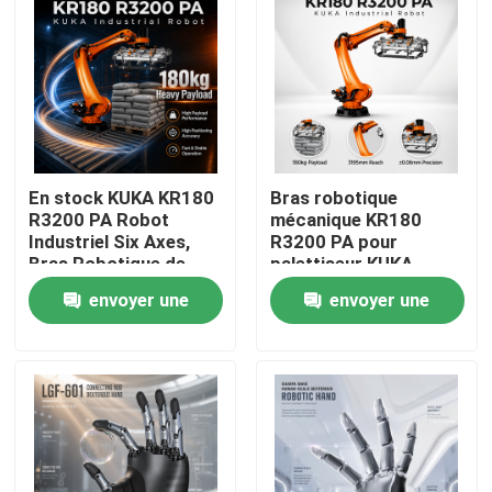
En stock KUKA KR180
Bras robotique
R3200 PA Robot
mécanique KR180
Industriel Six Axes,
R3200 PA pour
Bras Robotique de
palettiseur KUKA
Palettisation et
Robot, portée
envoyer une
envoyer une
Manutention avec une
maximale de 3195 mm
Portée de 3195mm
À la maison
demande
demande
Produits
Vidéos