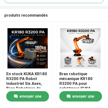
produits recommandés
En stock KUKA KR180
Bras robotique
À la maison
R3200 PA Robot
mécanique KR180
Industriel Six Axes,
R3200 PA pour
Bras Robotique de
palettiseur KUKA
Produits
Palettisation et
Robot, portée
envoyer une
envoyer une
Manutention avec une
maximale de 3195 mm
Portée de 3195mm
demande
demande
Vidéos