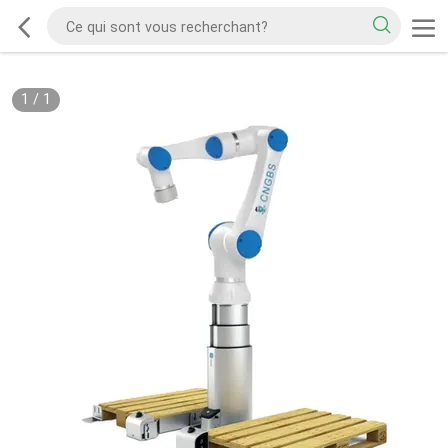
1
/
1