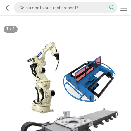
1
/
1