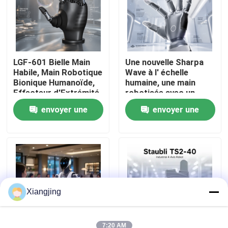
À propos de nous
Visite de l'usine
LGF-601 Bielle Main
Une nouvelle Sharpa
Habile, Main Robotique
Wave à l' échelle
Bionique Humanoïde,
humaine, une main
Effecteur d'Extrémité
robotisée avec un
Contrôle de la qualité
Robotique à Charge
capteur tactile haute
envoyer une
envoyer une
Utile de 10KG Bus CAN
résolution pour l'
intégration du robot.
Nous contacter
demande
demande
Blog
Demandez un devis
Xiangjing
bras de robot industriel
7:20 AM