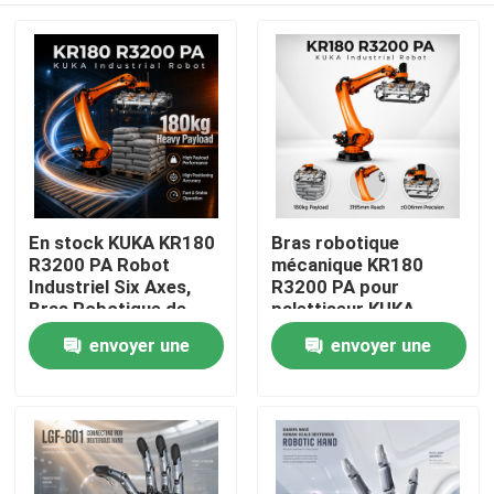
En stock KUKA KR180
Bras robotique
R3200 PA Robot
mécanique KR180
Industriel Six Axes,
R3200 PA pour
Bras Robotique de
palettiseur KUKA
Palettisation et
Robot, portée
envoyer une
envoyer une
À la maison
Manutention avec une
maximale de 3195 mm
Portée de 3195mm
demande
demande
Produits
Vidéos