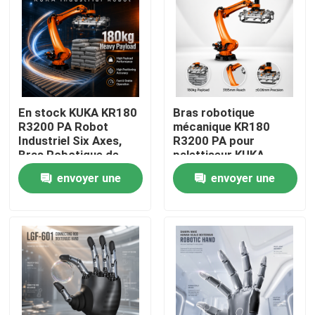
En stock KUKA KR180
Bras robotique
R3200 PA Robot
mécanique KR180
Industriel Six Axes,
R3200 PA pour
Bras Robotique de
palettiseur KUKA
Palettisation et
Robot, portée
envoyer une
envoyer une
Manutention avec une
maximale de 3195 mm
Portée de 3195mm
demande
demande
À la maison
Produits
Vidéos