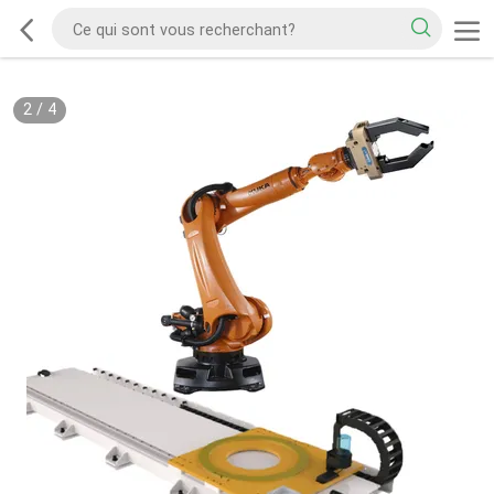
2
/
4