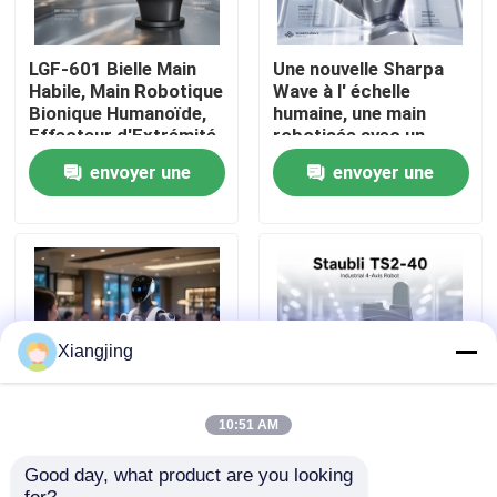
À propos de nous
LGF-601 Bielle Main
Une nouvelle Sharpa
Habile, Main Robotique
Wave à l' échelle
Bionique Humanoïde,
humaine, une main
Visite de l'usine
Effecteur d'Extrémité
robotisée avec un
Robotique à Charge
capteur tactile haute
envoyer une
envoyer une
Utile de 10KG Bus CAN
résolution pour l'
intégration du robot.
Contrôle de la qualité
demande
demande
Nous contacter
Blog
Xiangjing
Demandez un devis
10:51 AM
Robot humanoïde à IA
Staubli TS2-40 Brace
Good day, what product are you looking 
UBTECH 2026 Walker
robot SCARA ultra
bras de robot industriel