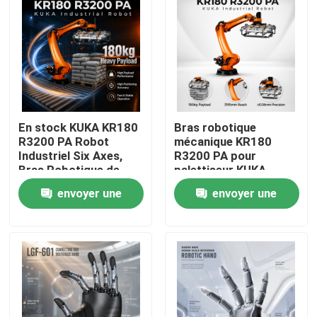
En stock KUKA KR180
Bras robotique
R3200 PA Robot
mécanique KR180
Industriel Six Axes,
R3200 PA pour
Bras Robotique de
palettiseur KUKA
Palettisation et
Robot, portée
envoyer une
envoyer une
Manutention avec une
maximale de 3195 mm
Portée de 3195mm
À la maison
demande
demande
Produits
Vidéos