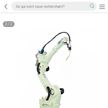
2
/
2