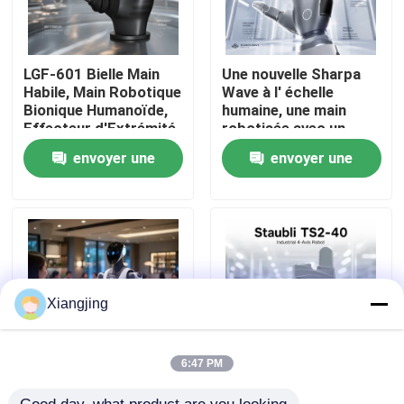
À propos de nous
LGF-601 Bielle Main
Une nouvelle Sharpa
Habile, Main Robotique
Wave à l' échelle
Visite de l'usine
Bionique Humanoïde,
humaine, une main
Effecteur d'Extrémité
robotisée avec un
Robotique à Charge
capteur tactile haute
envoyer une
envoyer une
Utile de 10KG Bus CAN
résolution pour l'
Contrôle de la qualité
intégration du robot.
demande
demande
Nous contacter
Blog
Xiangjing
Demandez un devis
6:47 PM
Robot humanoïde à IA
Staubli TS2-40 Brace
bras de robot industriel