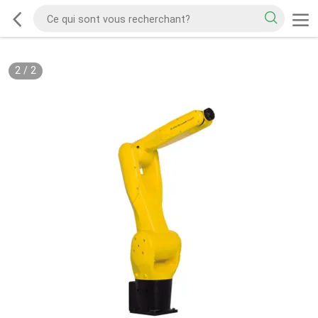
2
/
2