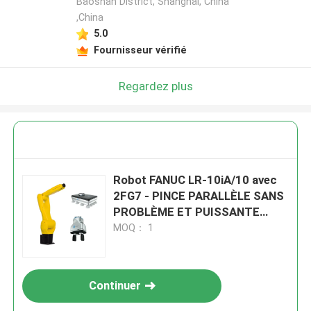
Baoshan District, Shanghai, China
,China
5.0
Fournisseur vérifié
Regardez plus
Robot FANUC LR-10iA/10 avec
2FG7 - PINCE PARALLÈLE SANS
PROBLÈME ET PUISSANTE
PINCE À VIDE ÉLECTRIQUE
MOQ： 1
Continuer