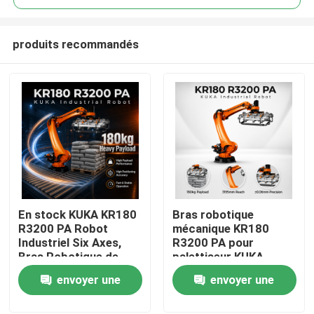
produits recommandés
En stock KUKA KR180
Bras robotique
À la maison
R3200 PA Robot
mécanique KR180
Industriel Six Axes,
R3200 PA pour
Bras Robotique de
palettiseur KUKA
Produits
Palettisation et
Robot, portée
envoyer une
envoyer une
Manutention avec une
maximale de 3195 mm
Portée de 3195mm
demande
demande
Vidéos