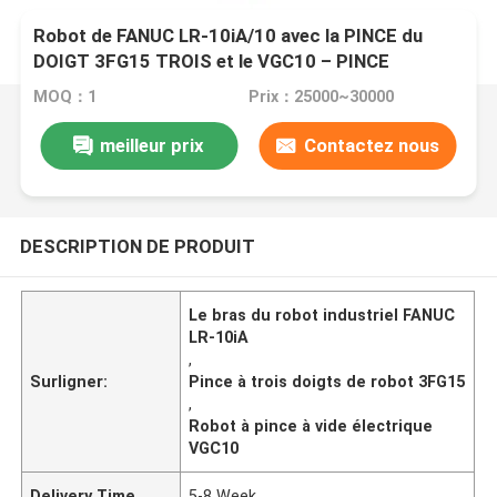
Robot de FANUC LR-10iA/10 avec la PINCE du
DOIGT 3FG15 TROIS et le VGC10 – PINCE
ÉLECTRIQUE de VIDE
MOQ：1
Prix：25000~30000
meilleur prix
Contactez nous
DESCRIPTION DE PRODUIT
Le bras du robot industriel FANUC
LR-10iA
,
Surligner:
Pince à trois doigts de robot 3FG15
,
Robot à pince à vide électrique
VGC10
Delivery Time
5-8 Week