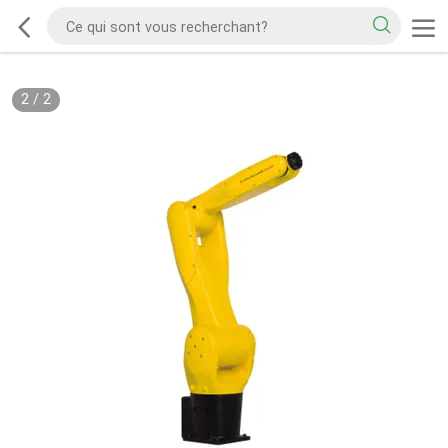
2
/
2