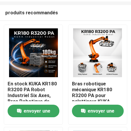
produits recommandés
En stock KUKA KR180
Bras robotique
R3200 PA Robot
mécanique KR180
À la maison
Industriel Six Axes,
R3200 PA pour
Bras Robotique de
palettiseur KUKA
Palettisation et
Robot, portée
envoyer une
envoyer une
Produits
Manutention avec une
maximale de 3195 mm
Portée de 3195mm
demande
demande
Vidéos