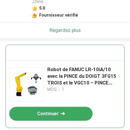
,China
5.0
Fournisseur vérifié
Regardez plus
Robot de FANUC LR-10iA/10
avec la PINCE du DOIGT 3FG15
TROIS et le VGC10 – PINCE
ÉLECTRIQUE de VIDE
MOQ： 1
Continuer