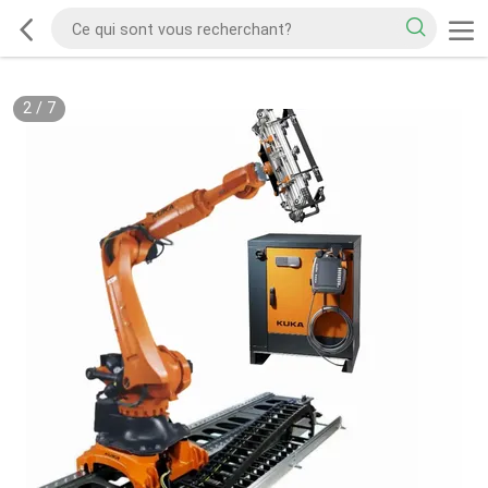
2
/
7