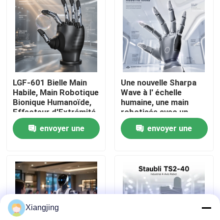
À propos de nous
Visite de l'usine
LGF-601 Bielle Main
Une nouvelle Sharpa
Contrôle de la qualité
Habile, Main Robotique
Wave à l' échelle
Bionique Humanoïde,
humaine, une main
Effecteur d'Extrémité
robotisée avec un
Nous contacter
Robotique à Charge
capteur tactile haute
envoyer une
envoyer une
Utile de 10KG Bus CAN
résolution pour l'
intégration du robot.
demande
demande
Blog
Demandez un devis
Xiangjing
bras de robot industriel