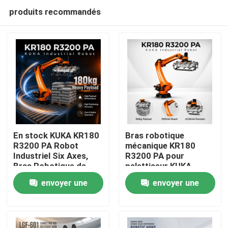
produits recommandés
En stock KUKA KR180
Bras robotique
R3200 PA Robot
mécanique KR180
Industriel Six Axes,
R3200 PA pour
À la maison
Bras Robotique de
palettiseur KUKA
Palettisation et
Robot, portée
envoyer une
envoyer une
Manutention avec une
maximale de 3195 mm
Produits
Portée de 3195mm
demande
demande
Vidéos