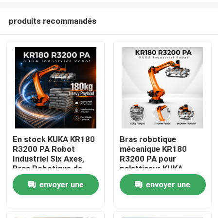
produits recommandés
En stock KUKA KR180
Bras robotique
R3200 PA Robot
mécanique KR180
À la maison
Industriel Six Axes,
R3200 PA pour
Bras Robotique de
palettiseur KUKA
Palettisation et
Robot, portée
envoyer une
envoyer une
Produits
Manutention avec une
maximale de 3195 mm
Portée de 3195mm
demande
demande
Vidéos