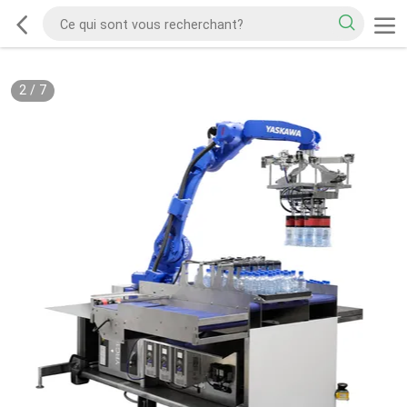
2
/
7