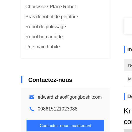
Choisissez Place Robot
Bras de robot de peinture
Robot de polissage
Robot humanoïde
Une main habile
I
N
Contactez-nous
M
D
edward.zhao@gongboshi.com
008615121023088
Kr
co
Contactez-nous maintenant