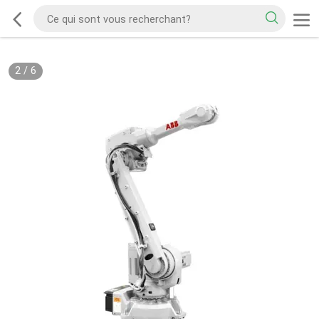
2
/
6