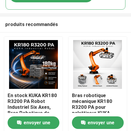
produits recommandés
À la maison
En stock KUKA KR180
Bras robotique
R3200 PA Robot
mécanique KR180
Industriel Six Axes,
R3200 PA pour
Produits
Bras Robotique de
palettiseur KUKA
Palettisation et
Robot, portée
envoyer une
envoyer une
Manutention avec une
maximale de 3195 mm
Vidéos
Portée de 3195mm