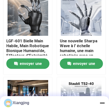
À propos de nous
Visite de l'usine
LGF-601 Bielle Main
Une nouvelle Sharpa
Contrôle de la qualité
Habile, Main Robotique
Wave à l' échelle
Bionique Humanoïde,
humaine, une main
Effecteur d'Extrémité
robotisée avec un
Nous contacter
Robotique à Charge
capteur tactile haute
envoyer une
envoyer une
Utile de 10KG Bus CAN
résolution pour l'
intégration du robot.
demande
demande
Blog
Demandez un devis
Xiangjing
bras de robot industriel