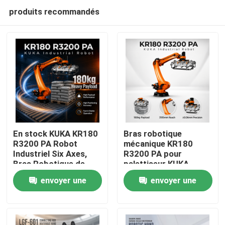
produits recommandés
En stock KUKA KR180
Bras robotique
R3200 PA Robot
mécanique KR180
Industriel Six Axes,
R3200 PA pour
À la maison
Bras Robotique de
palettiseur KUKA
Palettisation et
Robot, portée
envoyer une
envoyer une
Manutention avec une
maximale de 3195 mm
Produits
Portée de 3195mm
demande
demande
Vidéos