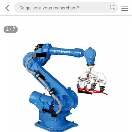
2
/
7